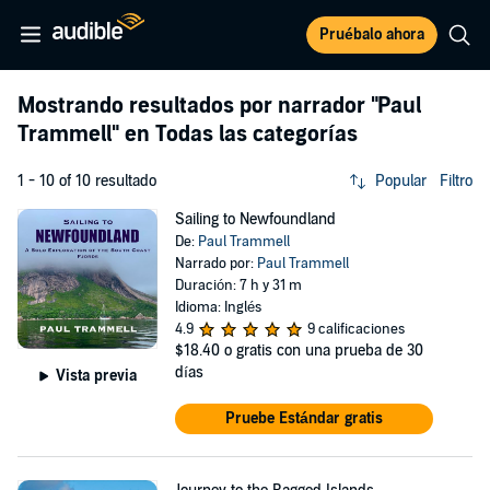
Pruébalo ahora
Mostrando resultados por narrador
"Paul
Trammell"
en Todas las categorías
1 - 10 of 10 resultado
Popular
Filtro
Sailing to Newfoundland
De:
Paul Trammell
Narrado por:
Paul Trammell
Duración: 7 h y 31 m
Idioma: Inglés
4.9
9 calificaciones
$18.40
o gratis con una prueba de 30
días
Vista previa
Pruebe Estándar gratis