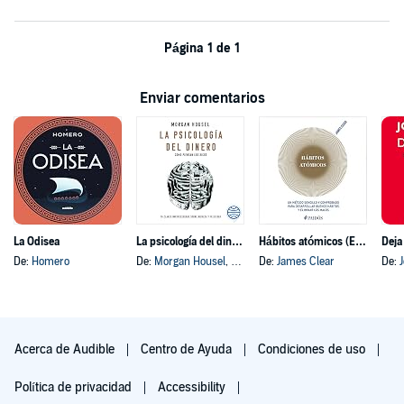
Página 1 de 1
Enviar comentarios
La Odisea
La psicología del dinero
Hábitos atómicos (Español neutro)
Deja
De:
Homero
De:
Morgan Housel
, y otros
De:
James Clear
De:
Acerca de Audible
Centro de Ayuda
Condiciones de uso
Política de privacidad
Accessibility