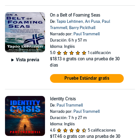
On a Belt of Foaming Seas
De:
Tapio Lehtinen
,
Ari Pusa
,
Paul
Trammell
,
Barry Pickthall
Narrado por:
Paul Trammell
Duración: 6 h y 57 m
Idioma: Inglés
5.0
1 calificación
$18.13
o gratis con una prueba de 30
Vista previa
días
Pruebe Estándar gratis
Identity Crisis
De:
Paul Trammell
Narrado por:
Paul Trammell
Duración: 7 h y 27 m
Idioma: Inglés
4.6
5 calificaciones
$17.46
o gratis con una prueba de 30