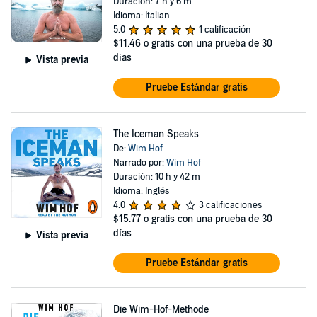
Duración: 7 h y 6 m
Idioma: Italian
5.0
1 calificación
$11.46
o gratis con una prueba de 30
días
Vista previa
Pruebe Estándar gratis
The Iceman Speaks
De:
Wim Hof
Narrado por:
Wim Hof
Duración: 10 h y 42 m
Idioma: Inglés
4.0
3 calificaciones
$15.77
o gratis con una prueba de 30
días
Vista previa
Pruebe Estándar gratis
Die Wim-Hof-Methode