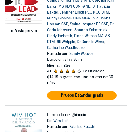
Ulrike Aichhorn MAS MTD CSP
,
Barbara
Baron MS RDN CDN FAND
,
Dr Patricia
Baxter
,
Jennifer Einolf PCC NCC DTM
,
Mindy Gibbins-Klein MBA CVP
,
Donna
Hanson CSP
,
Sydne Jacques PE CSP
,
Dr
Carla Johnston
,
Shanna Kabatznick
,
Vista previa
Cindy Tschosik
,
Diana Watson MA MS
DTM
,
Jill Whipple
,
Dr Bonnie Wims
,
Catherine Woodhouse
Narrado por:
Sandy Weaver
Duración: 3 h y 30 m
Idioma: Inglés
4.0
1 calificación
$14.19
o gratis con una prueba de 30
días
Pruebe Estándar gratis
Il metodo del ghiaccio
De:
Wim Hof
Narrado por:
Fabrizio Rocchi