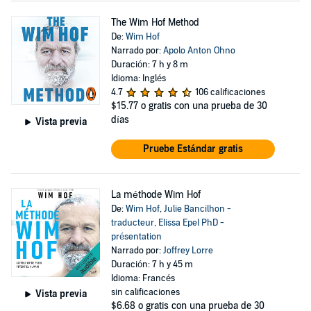
The Wim Hof Method
De:
Wim Hof
Narrado por:
Apolo Anton Ohno
Duración: 7 h y 8 m
Idioma: Inglés
4.7
106 calificaciones
$15.77
o gratis con una prueba de 30
días
Vista previa
Pruebe Estándar gratis
La méthode Wim Hof
De:
Wim Hof
,
Julie Bancilhon -
traducteur
,
Elissa Epel PhD -
présentation
Narrado por:
Joffrey Lorre
Duración: 7 h y 45 m
Idioma: Francés
sin calificaciones
Vista previa
$6.68
o gratis con una prueba de 30