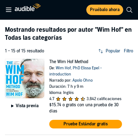
Pruébalo ahora
Mostrando resultados por autor
"Wim Hof"
en
Todas las categorías
1 - 15 of 15 resultado
Popular
Filtro
The Wim Hof Method
De:
Wim Hof
,
PhD Elissa Epel -
introduction
Narrado por:
Apolo Ohno
Duración: 7 h y 9 m
Idioma: Inglés
4.7
3,842 calificaciones
$15.74
o gratis con una prueba de 30
Vista previa
días
Pruebe Estándar gratis