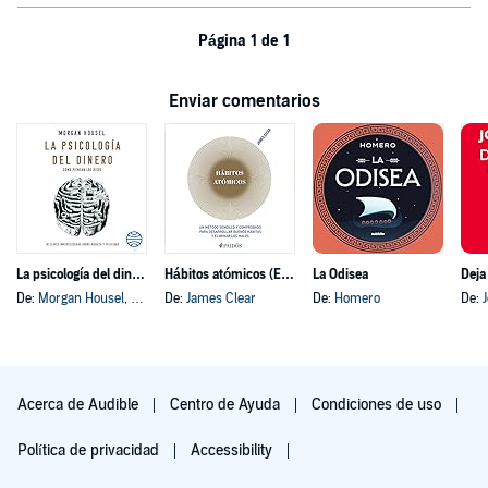
Página 1 de 1
Enviar comentarios
La psicología del dinero
Hábitos atómicos (Español neutro)
La Odisea
Deja
De:
Morgan Housel
, y otros
De:
James Clear
De:
Homero
De:
Acerca de Audible
Centro de Ayuda
Condiciones de uso
Política de privacidad
Accessibility