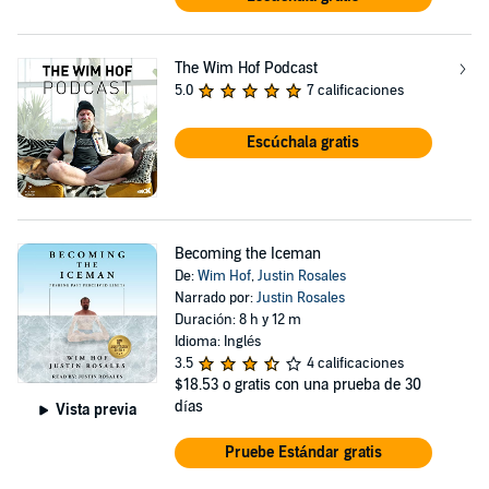
The Wim Hof Podcast
5.0
7 calificaciones
Escúchala gratis
Becoming the Iceman
De:
Wim Hof
,
Justin Rosales
Narrado por:
Justin Rosales
Duración: 8 h y 12 m
Idioma: Inglés
3.5
4 calificaciones
$18.53
o gratis con una prueba de 30
días
Vista previa
Pruebe Estándar gratis