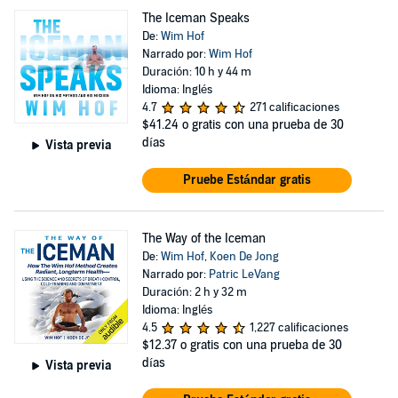
The Iceman Speaks
De:
Wim Hof
Narrado por:
Wim Hof
Duración: 10 h y 44 m
Idioma: Inglés
4.7
271 calificaciones
$41.24
o gratis con una prueba de 30
días
Vista previa
Pruebe Estándar gratis
The Way of the Iceman
De:
Wim Hof
,
Koen De Jong
Narrado por:
Patric LeVang
Duración: 2 h y 32 m
Idioma: Inglés
4.5
1,227 calificaciones
$12.37
o gratis con una prueba de 30
días
Vista previa