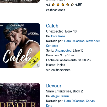
4.7
4,161
calificaciones
Caleb
Unexpected, Book 10
De:
Cora Rose
Narrado por:
Liam DiCosimo
,
Alexander
Cendese
Serie:
Unexpected
, Libro 10
Duración: 9 h y 18 m
Fecha de lanzamiento: 18-08-26
Idioma: Inglés
sin calificaciones
Devour
Sinro Enterprises, Book 2
De:
Abigail Glenn
Narrado por:
Liam DiCosimo
,
Corvin
King