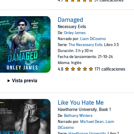
4.7
51 calificaciones
Damaged
Necessary Evils
De:
Onley James
Narrado por:
Liam DiCosimo
Serie:
The Necessary Evils
, Libro 3.5
Duración: 3 h y 30 m
Fecha de lanzamiento: 21-10-24
Idioma: Inglés
4.8
171 calificaciones
Vista previa
Like You Hate Me
Hawthorne University, Book 1
De:
Bethany Winters
Narrado por:
Michael Dean
,
Liam
DiCosimo
Serie:
Hawthorne University
, Libro 1