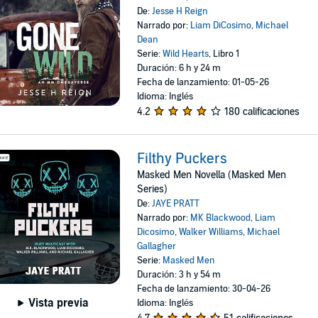
De:
Jesse H Reign
Narrado por:
Liam DiCosimo
,
Michael
Dean
Serie:
Wild Hearts
, Libro 1
Duración: 6 h y 24 m
Fecha de lanzamiento: 01-05-26
Idioma: Inglés
4.2
180 calificaciones
Filthy Puckers
Masked Men Novella (Masked Men
Series)
De:
JAYE PRATT
Narrado por:
MK Blackwood
,
Liam
Dicosimo
,
Walker Williams
,
Michael
Gallagher
Serie:
Masked Men
Duración: 3 h y 54 m
Fecha de lanzamiento: 30-04-26
Vista previa
Idioma: Inglés