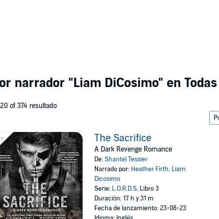
por narrador
"Liam DiCosimo"
en Todas 
 20 of 374 resultado
The Sacrifice
A Dark Revenge Romance
De:
Shantel Tessier
Narrado por:
Heather Firth
,
Liam
Dicosimo
Serie:
L.O.R.D.S
, Libro 3
Duración: 17 h y 31 m
Fecha de lanzamiento: 23-08-23
Idioma: Inglés