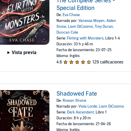
The Complete Series -
Special Edition
De:
Eva Chase
Narrado por:
Vanessa Moyen
,
Aiden
Snow
,
Liam DiCosimo
,
Troy Duran
,
Duncan Cole
Serie:
Flirting with Monsters
, Libro 1-4
Duración: 33 h y 46 m
Fecha de lanzamiento: 23-07-25
Vista previa
Idioma: Inglés
4.6
129 calificaciones
Shadowed Fate
De:
Rowan Shane
Narrado por:
Viola Lorde
,
Liam DiCosimo
Serie:
Dark Ascendant
, Libro 1
Duración: 8 h y 20 m
Fecha de lanzamiento: 21-04-26
Idioma: Inglés