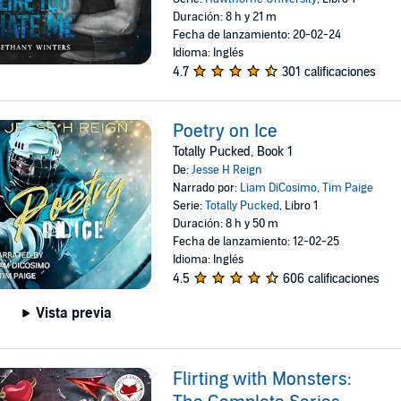
Duración: 8 h y 21 m
Fecha de lanzamiento: 20-02-24
Idioma: Inglés
4.7
301 calificaciones
Poetry on Ice
Totally Pucked, Book 1
De:
Jesse H Reign
Narrado por:
Liam DiCosimo
,
Tim Paige
Serie:
Totally Pucked
, Libro 1
Duración: 8 h y 50 m
Fecha de lanzamiento: 12-02-25
Idioma: Inglés
4.5
606 calificaciones
Vista previa
Flirting with Monsters: