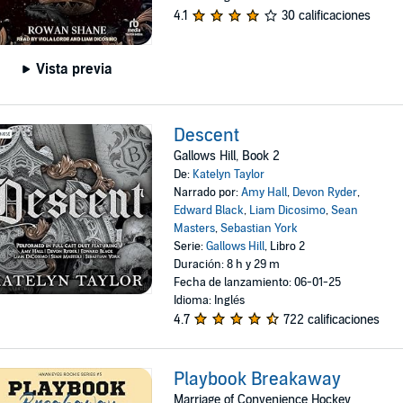
4.1
30 calificaciones
Vista previa
Descent
Gallows Hill, Book 2
De:
Katelyn Taylor
Narrado por:
Amy Hall
,
Devon Ryder
,
Edward Black
,
Liam Dicosimo
,
Sean
Masters
,
Sebastian York
Serie:
Gallows Hill
, Libro 2
Duración: 8 h y 29 m
Fecha de lanzamiento: 06-01-25
Idioma: Inglés
4.7
722 calificaciones
Playbook Breakaway
Marriage of Convenience Hockey