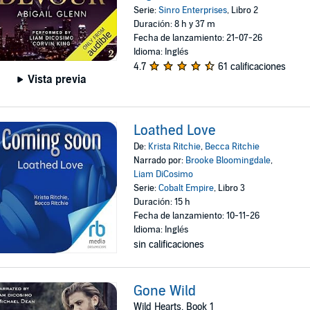
Serie:
Sinro Enterprises
, Libro 2
Duración: 8 h y 37 m
Fecha de lanzamiento: 21-07-26
Idioma: Inglés
4.7
61 calificaciones
Vista previa
Loathed Love
De:
Krista Ritchie
,
Becca Ritchie
Narrado por:
Brooke Bloomingdale
,
Liam DiCosimo
Serie:
Cobalt Empire
, Libro 3
Duración: 15 h
Fecha de lanzamiento: 10-11-26
Idioma: Inglés
sin calificaciones
Gone Wild
Wild Hearts, Book 1