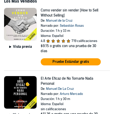
Los Más Vendidos
Como vender sin vender [How to Sell
Without Selling]
De:
Manuel de la Cruz
Narrado por:
Sebastián Rosas
Duración: 1 h y 33 m
Idioma: Español
4.8
719 calificaciones
$9.15
o gratis con una prueba de 30
Vista previa
días
Pruebe Estándar gratis
El Arte Eficaz de No Tomarte Nada
Personal
De:
Manuel De La Cruz
Narrado por:
Arturo Mercado
Duración: 1 h y 30 m
Idioma: Español
sin calificaciones