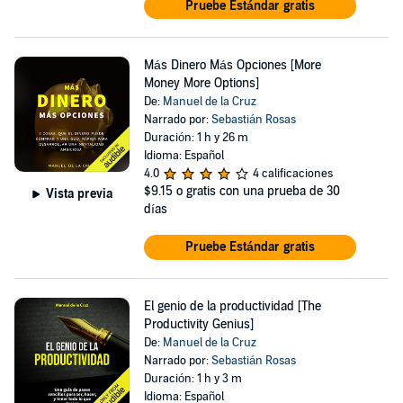
Pruebe Estándar gratis
Más Dinero Más Opciones [More
Money More Options]
De:
Manuel de la Cruz
Narrado por:
Sebastián Rosas
Duración: 1 h y 26 m
Idioma: Español
4.0
4 calificaciones
$9.15
o gratis con una prueba de 30
Vista previa
días
Pruebe Estándar gratis
El genio de la productividad [The
Productivity Genius]
De:
Manuel de la Cruz
Narrado por:
Sebastián Rosas
Duración: 1 h y 3 m
Idioma: Español