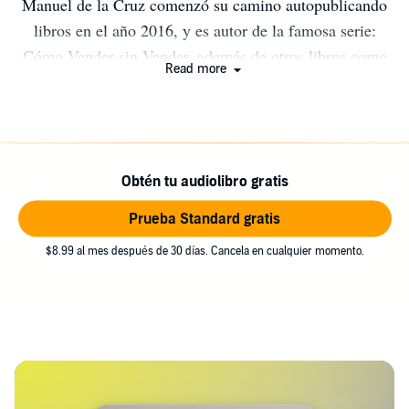
Manuel de la Cruz comenzó su camino autopublicando
libros en el año 2016, y es autor de la famosa serie:
Cómo Vender sin Vender, además de otros libros como
Read more
Lectura Rápida e Inteligente y El Arte Eficaz de No
Tomarte Nada Personal. Para él, su máxima pasión es
compartir información de valor a través de libros cortos,
directos y al grano. Además, vivir de escribir le ha
Obtén tu audiolibro gratis
llevado a ayudar a otros autores a generar un negocio de
autopublicación rentable en Amazon. "El Éxito no es
Prueba Standard gratis
Hacer un Millón de Cosas. Antes Bien, es Hacer 5 o 6
$8.99 al mes después de 30 días. Cancela en cualquier momento.
Cosas, Un Millón de Veces"