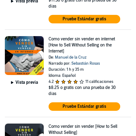
$11.36
o gratis con una prueba de 30
Vista previa
días
Pruebe Estándar gratis
Como vender sin vender en internet
[How to Sell Without Selling on the
Internet]
De:
Manuel de la Cruz
Narrado por:
Sebastián Rosas
Duración: 1 h y 35 m
Idioma: Español
4.2
11 calificaciones
Vista previa
$8.25
o gratis con una prueba de 30
días
Pruebe Estándar gratis
Como vender sin vender [How to Sell
Without Selling]