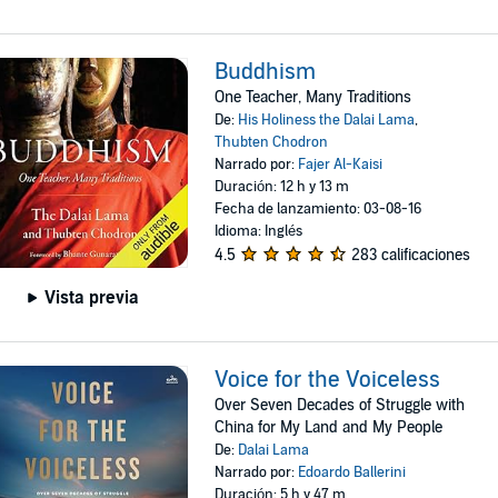
Buddhism
One Teacher, Many Traditions
De:
His Holiness the Dalai Lama
,
Thubten Chodron
Narrado por:
Fajer Al-Kaisi
Duración: 12 h y 13 m
Fecha de lanzamiento: 03-08-16
Idioma: Inglés
4.5
283 calificaciones
Vista previa
Voice for the Voiceless
Over Seven Decades of Struggle with
China for My Land and My People
De:
Dalai Lama
Narrado por:
Edoardo Ballerini
Duración: 5 h y 47 m