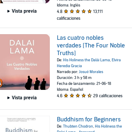
Idioma: Inglés
Vista previa
4.8
13,111
calificaciones
Las cuatro nobles
verdades [The Four Noble
Truths]
De:
His Holiness the Dalái Lama
,
Elvira
Heredia Gracia
Narrado por:
Josué Morales
Duración: 3 h y 58 m
Fecha de lanzamiento: 21-06-18
Idioma: Español
4.6
29 calificaciones
Vista previa
Buddhism for Beginners
De:
Thubten Chodron
,
His Holiness the