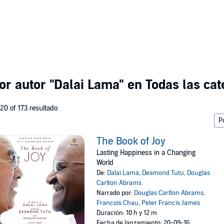
or autor
"Dalai Lama"
en Todas las cat
 20 of 173 resultado
The Book of Joy
Lasting Happiness in a Changing
World
De:
Dalai Lama
,
Desmond Tutu
,
Douglas
Carlton Abrams
Narrado por:
Douglas Carlton Abrams
,
Francois Chau
,
Peter Francis James
Duración: 10 h y 12 m
Fecha de lanzamiento: 20-09-16