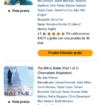
McCormick
,
Steve Wannall
,
Terence
Aselford
,
John Kielty
,
Rayner Gabriel
,
Taylor Coan
,
David Cui Cui
,
Alex Hill-
Vista previa
Knight
Duración: 6 h y 1 m
Serie:
Vampire Hunter D
, Libro 2
Idioma: Inglés
4.5
154 calificaciones
$16.11
o gratis con una prueba de 30
días
Pruebe Estándar gratis
The Will to Battle (Part 1 of 2)
(Dramatized Adaptation)
De:
Ada Palmer
Narrado por:
James Konicek
,
Zeke Alton
,
Chris Stinson
,
Taylor Coan
,
Torian
Brackett
,
full cast
,
Dawn Ursula
,
Holly
Adams
,
Neha Gargava
,
Chris Davenport
,
Wyn Delano
,
Robb Moreira
Vista previa