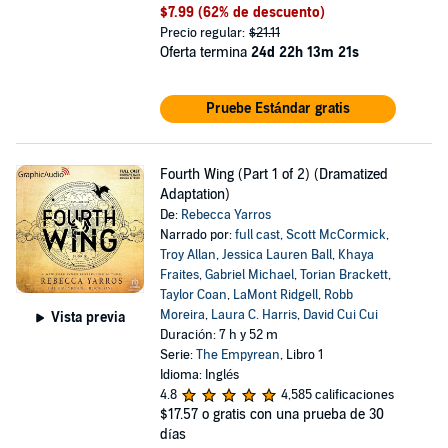
$7.99
(62% de descuento)
Precio regular:
$21.11
Oferta termina
24d 22h 13m 20s
Pruebe Estándar gratis
Fourth Wing (Part 1 of 2) (Dramatized
Adaptation)
De:
Rebecca Yarros
Narrado por:
full cast
,
Scott McCormick
,
Troy Allan
,
Jessica Lauren Ball
,
Khaya
Fraites
,
Gabriel Michael
,
Torian Brackett
,
Taylor Coan
,
LaMont Ridgell
,
Robb
Moreira
,
Laura C. Harris
,
David Cui Cui
Vista previa
Duración: 7 h y 52 m
Serie:
The Empyrean
, Libro 1
Idioma: Inglés
4.8
4,585 calificaciones
$17.57
o gratis con una prueba de 30
días