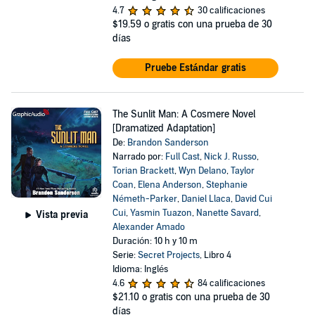
4.7
30 calificaciones
$19.59
o gratis con una prueba de 30
días
Pruebe Estándar gratis
The Sunlit Man: A Cosmere Novel
[Dramatized Adaptation]
De:
Brandon Sanderson
Narrado por:
Full Cast
,
Nick J. Russo
,
Torian Brackett
,
Wyn Delano
,
Taylor
Coan
,
Elena Anderson
,
Stephanie
Németh-Parker
,
Daniel Llaca
,
David Cui
Cui
,
Yasmin Tuazon
,
Nanette Savard
,
Vista previa
Alexander Amado
Duración: 10 h y 10 m
Serie:
Secret Projects
, Libro 4
Idioma: Inglés
4.6
84 calificaciones
$21.10
o gratis con una prueba de 30
días