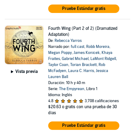
Pruebe Estándar gratis
Fourth Wing (Part 2 of 2) (Dramatized
Adaptation)
De:
Rebecca Yarros
Narrado por:
full cast
,
Robb Moreira
,
Megan Poppy
,
James Konicek
,
Khaya
Fraites
,
Gabriel Michael
,
LaMont Ridgell
,
Taylor Coan
,
Torian Brackett
,
Rob
McFadyen
,
Laura C. Harris
,
Jessica
Vista previa
Lauren Ball
Duración: 10 h y 40 m
Serie:
The Empyrean
, Libro 1
Idioma: Inglés
4.8
3,708 calificaciones
$20.63
o gratis con una prueba de 30
días
Pruebe Estándar gratis