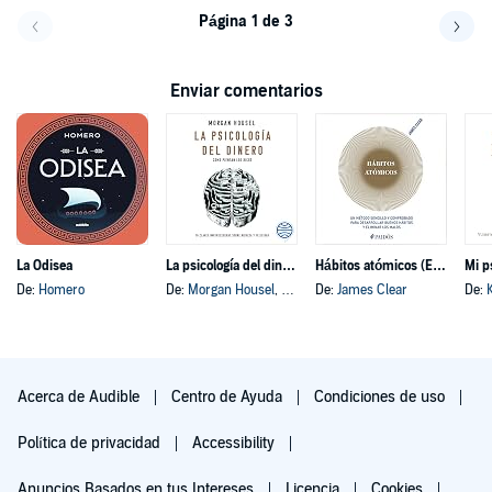
Página 1 de 3
Volver a la página anterior
Avanz
Enviar comentarios
La Odisea
La psicología del dinero
Hábitos atómicos (Español neutro)
Mi p
De:
Homero
De:
Morgan Housel
, y otros
De:
James Clear
De:
Acerca de Audible
Centro de Ayuda
Condiciones de uso
Política de privacidad
Accessibility
Anuncios Basados en tus Intereses
Licencia
Cookies