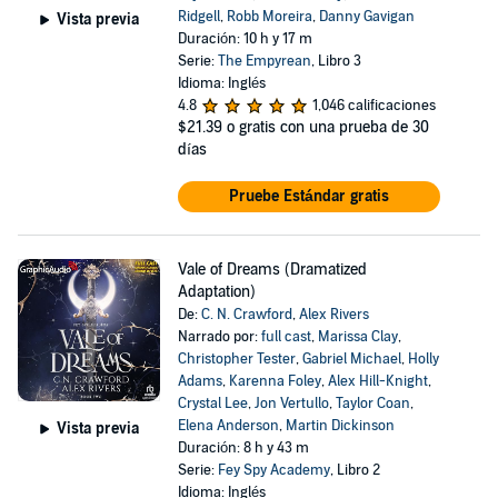
Ridgell
,
Robb Moreira
,
Danny Gavigan
Vista previa
Duración: 10 h y 17 m
Serie:
The Empyrean
, Libro 3
Idioma: Inglés
4.8
1,046 calificaciones
$21.39
o gratis con una prueba de 30
días
Pruebe Estándar gratis
Vale of Dreams (Dramatized
Adaptation)
De:
C. N. Crawford
,
Alex Rivers
Narrado por:
full cast
,
Marissa Clay
,
Christopher Tester
,
Gabriel Michael
,
Holly
Adams
,
Karenna Foley
,
Alex Hill-Knight
,
Crystal Lee
,
Jon Vertullo
,
Taylor Coan
,
Elena Anderson
,
Martin Dickinson
Vista previa
Duración: 8 h y 43 m
Serie:
Fey Spy Academy
, Libro 2
Idioma: Inglés