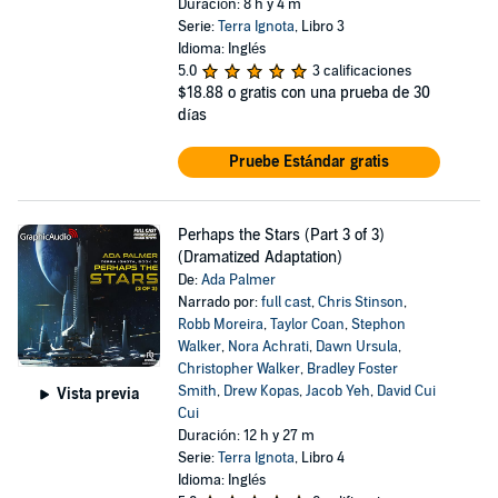
Duración: 8 h y 4 m
Serie:
Terra Ignota
, Libro 3
Idioma: Inglés
5.0
3 calificaciones
$18.88
o gratis con una prueba de 30
días
Pruebe Estándar gratis
Perhaps the Stars (Part 3 of 3)
(Dramatized Adaptation)
De:
Ada Palmer
Narrado por:
full cast
,
Chris Stinson
,
Robb Moreira
,
Taylor Coan
,
Stephon
Walker
,
Nora Achrati
,
Dawn Ursula
,
Christopher Walker
,
Bradley Foster
Smith
,
Drew Kopas
,
Jacob Yeh
,
David Cui
Vista previa
Cui
Duración: 12 h y 27 m
Serie:
Terra Ignota
, Libro 4
Idioma: Inglés