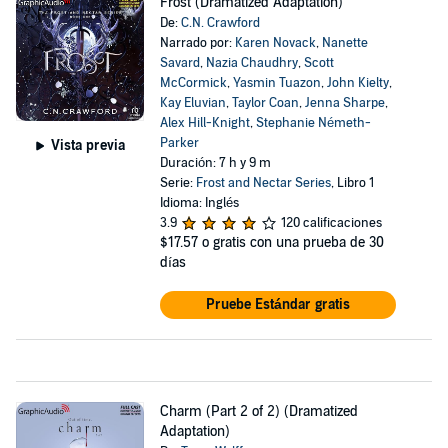
Frost (Dramatized Adaptation)
De:
C.N. Crawford
Narrado por:
Karen Novack
,
Nanette
Savard
,
Nazia Chaudhry
,
Scott
McCormick
,
Yasmin Tuazon
,
John Kielty
,
Kay Eluvian
,
Taylor Coan
,
Jenna Sharpe
,
Alex Hill-Knight
,
Stephanie Németh-
Parker
Vista previa
Duración: 7 h y 9 m
Serie:
Frost and Nectar Series
, Libro 1
Idioma: Inglés
3.9
120 calificaciones
$17.57
o gratis con una prueba de 30
días
Pruebe Estándar gratis
Charm (Part 2 of 2) (Dramatized
Adaptation)