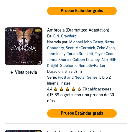
Pruebe Estándar gratis
Ambrosia (Dramatized Adaptation)
De:
C.N. Crawford
Narrado por:
Michael John Casey
,
Nazia
Chaudhry
,
Scott McCormick
,
Zeke Alton
,
John Kielty
,
Torian Brackett
,
Taylor Coan
,
Jenna Sharpe
,
Colleen Delaney
,
Alex Hill-
Knight
,
Stephanie Nemeth-Parker
Duración: 6 h y 57 m
Vista previa
Serie:
Frost and Nectar Series
, Libro 2
Idioma: Inglés
4.4
70 calificaciones
$15.69
o gratis con una prueba de 30
días
Pruebe Estándar gratis