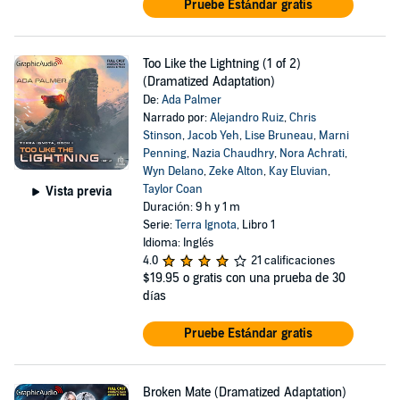
Pruebe Estándar gratis
Too Like the Lightning (1 of 2)
(Dramatized Adaptation)
De:
Ada Palmer
Narrado por:
Alejandro Ruiz
,
Chris
Stinson
,
Jacob Yeh
,
Lise Bruneau
,
Marni
Penning
,
Nazia Chaudhry
,
Nora Achrati
,
Wyn Delano
,
Zeke Alton
,
Kay Eluvian
,
Taylor Coan
Vista previa
Duración: 9 h y 1 m
Serie:
Terra Ignota
, Libro 1
Idioma: Inglés
4.0
21 calificaciones
$19.95
o gratis con una prueba de 30
días
Pruebe Estándar gratis
Broken Mate (Dramatized Adaptation)