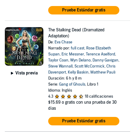
Pruebe Estándar gratis
The Stalking Dead (Dramatized
Adaptation)
De:
Eva Chase
Narrado por:
full cast
,
Rose Elizabeth
Supan
,
Eric Messner
,
Terence Aselford
,
Taylor Coan
,
Wyn Delano
,
Danny Gavigan
,
Steve Wannall
,
Scott McCormick
,
Chris
Davenport
,
Kelly Baskin
,
Matthew Pauli
Vista previa
Duración: 6 h y 8 m
Serie:
Gang of Ghouls
, Libro 1
Idioma: Inglés
4.3
18 calificaciones
$15.69
o gratis con una prueba de 30
días
Pruebe Estándar gratis