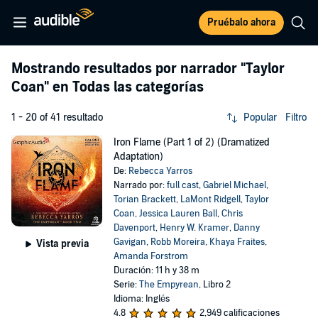
Pruébalo ahora
Mostrando resultados por narrador
"Taylor
Coan"
en Todas las categorías
1 - 20 of 41 resultado
Popular
Filtro
Iron Flame (Part 1 of 2) (Dramatized
Adaptation)
De:
Rebecca Yarros
Narrado por:
full cast
,
Gabriel Michael
,
Torian Brackett
,
LaMont Ridgell
,
Taylor
Coan
,
Jessica Lauren Ball
,
Chris
Davenport
,
Henry W. Kramer
,
Danny
Gavigan
,
Robb Moreira
,
Khaya Fraites
,
Vista previa
Amanda Forstrom
Duración: 11 h y 38 m
Serie:
The Empyrean
, Libro 2
Idioma: Inglés
4.8
2,949 calificaciones