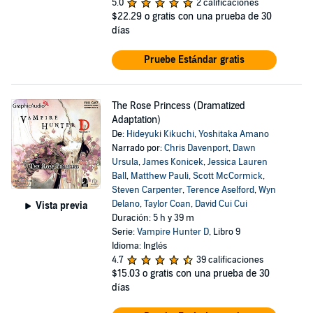
5.0
2 calificaciones
$22.29
o gratis con una prueba de 30
días
Pruebe Estándar gratis
The Rose Princess (Dramatized
Adaptation)
De:
Hideyuki Kikuchi
,
Yoshitaka Amano
Narrado por:
Chris Davenport
,
Dawn
Ursula
,
James Konicek
,
Jessica Lauren
Ball
,
Matthew Pauli
,
Scott McCormick
,
Steven Carpenter
,
Terence Aselford
,
Wyn
Delano
,
Taylor Coan
,
David Cui Cui
Vista previa
Duración: 5 h y 39 m
Serie:
Vampire Hunter D
, Libro 9
Idioma: Inglés
4.7
39 calificaciones
$15.03
o gratis con una prueba de 30
días