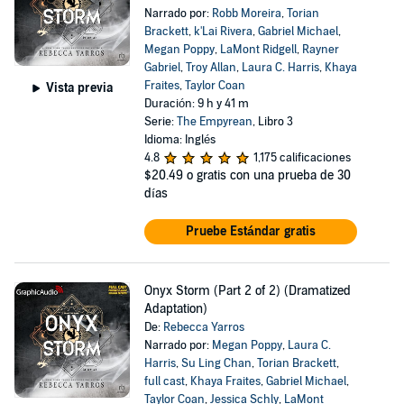
Narrado por:
Robb Moreira
,
Torian
Brackett
,
k'Lai Rivera
,
Gabriel Michael
,
Megan Poppy
,
LaMont Ridgell
,
Rayner
Gabriel
,
Troy Allan
,
Laura C. Harris
,
Khaya
Fraites
,
Taylor Coan
Vista previa
Duración: 9 h y 41 m
Serie:
The Empyrean
, Libro 3
Idioma: Inglés
4.8
1,175 calificaciones
$20.49
o gratis con una prueba de 30
días
Pruebe Estándar gratis
Onyx Storm (Part 2 of 2) (Dramatized
Adaptation)
De:
Rebecca Yarros
Narrado por:
Megan Poppy
,
Laura C.
Harris
,
Su Ling Chan
,
Torian Brackett
,
full cast
,
Khaya Fraites
,
Gabriel Michael
,
Taylor Coan
,
Jessica Schly
,
LaMont