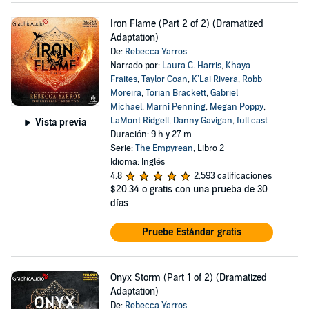
Iron Flame (Part 2 of 2) (Dramatized
Adaptation)
De:
Rebecca Yarros
Narrado por:
Laura C. Harris
,
Khaya
Fraites
,
Taylor Coan
,
K’Lai Rivera
,
Robb
Moreira
,
Torian Brackett
,
Gabriel
Michael
,
Marni Penning
,
Megan Poppy
,
LaMont Ridgell
,
Danny Gavigan
,
full cast
Vista previa
Duración: 9 h y 27 m
Serie:
The Empyrean
, Libro 2
Idioma: Inglés
4.8
2,593 calificaciones
$20.34
o gratis con una prueba de 30
días
Pruebe Estándar gratis
Onyx Storm (Part 1 of 2) (Dramatized
Adaptation)
De:
Rebecca Yarros