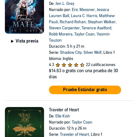
De:
Jen L. Grey
Narrado por:
Eric Messner
,
Jessica
Lauren Ball
,
Laura C. Harris
,
Matthew
Pauli
,
Richard Rohan
,
Stephon Walker
,
Steven Carpenter
,
Terence Aselford
,
Robb Moreira
,
Taylor Coan
,
Yasmin
Tauzon
Vista previa
Duración: 5 h y 21 m
Serie:
Shadow City: Silver Wolf
, Libro 1
Idioma: Inglés
4.3
22 calificaciones
$14.63
o gratis con una prueba de 30
días
Pruebe Estándar gratis
Traveler of Heart
De:
Elle Kish
Narrado por:
Taylor Coan
Duración: 12 h y 26 m
Serie:
Traveler of Heart
, Libro 1