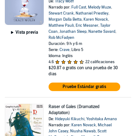
De:
Tracy Wolff
Narrado por:
Full Cast
,
Melody Muze
,
Stewart Crank
,
Nathaniel Priestley
,
Morgan Dalla Betta
,
Karen Novack
,
Matthew Pauli
,
Eric Messner
,
Taylor
Coan
,
Jonathan Sleep
,
Nanette Savard
,
Vista previa
Rob McFadyen
Duración: 9 h y 6 m
Serie:
Crave
, Libro 5
Idioma: Inglés
4.6
22 calificaciones
$20.87
o gratis con una prueba de 30
días
Pruebe Estándar gratis
Raiser of Gales (Dramatized
Adaptation)
De:
Hideyuki Kikuchi
,
Yoshitaka Amano
Narrado por:
Karen Novack
,
Michael
John Casey
,
Niusha Nawab
,
Scott