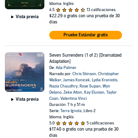
Idioma: Inglés
4.5
13 calificaciones
$22.29
o gratis con una prueba de 30
Vista previa
días
Pruebe Estándar gratis
Seven Surrenders (1 of 2) [Dramatized
Adaptation]
De:
Ada Palmer
Narrado por:
Chris Stinson
,
Christopher
Walker
,
James Konicek
,
Lydia Kraniotis
,
Nazia Chaudhry
,
Rose Supan
,
Wyn
Delano
,
Zeke Alton
,
Kay Eluvian
,
Taylor
Coan
,
Valentina Vinci
Vista previa
Duración: 7 h y 51 m
Serie:
Terra Ignota
, Libro 2
Idioma: Inglés
5.0
5 calificaciones
$17.40
o gratis con una prueba de 30
días