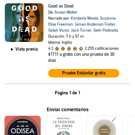
Good as Dead
De:
Susan Walter
Narrado por:
Kimberly Woods
,
Suzanne
Elise Freeman
,
James Anderson Foster
,
Selah Victor
,
Jack Turner
,
Seth Podowitz
Duración: 7 h y 57 m
Idioma: Inglés
4.3
2,255 calificaciones
Vista previa
$17.11
o gratis con una prueba de 30
días
Pruebe Estándar gratis
Página 1 de 1
Enviar comentarios