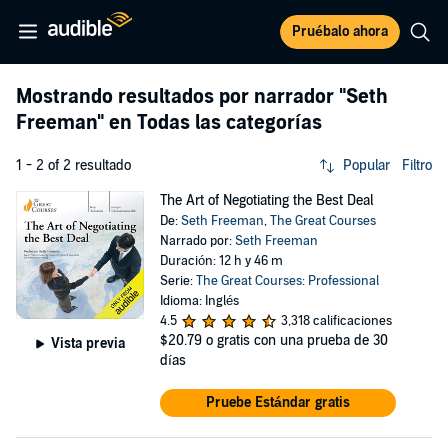
Pruébalo ahora
Mostrando resultados por narrador
"Seth
Freeman"
en Todas las categorías
1 - 2 of 2 resultado
Popular
Filtro
The Art of Negotiating the Best Deal
De:
Seth Freeman
,
The Great Courses
Narrado por:
Seth Freeman
Duración: 12 h y 46 m
Serie:
The Great Courses: Professional
Idioma: Inglés
4.5
3,318 calificaciones
$20.79
o gratis con una prueba de 30
Vista previa
días
Pruebe Estándar gratis