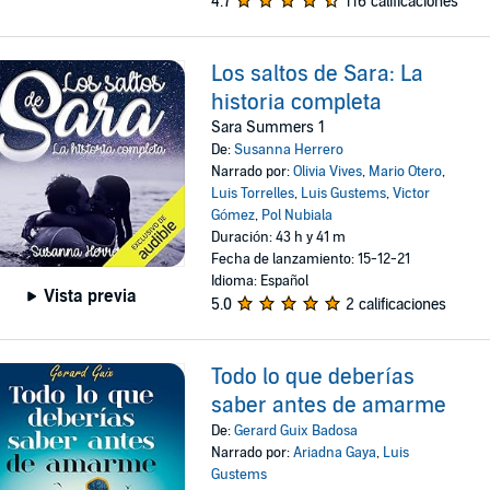
4.7
116 calificaciones
Los saltos de Sara: La
historia completa
Sara Summers 1
De:
Susanna Herrero
Narrado por:
Olivia Vives
,
Mario Otero
,
Luis Torrelles
,
Luis Gustems
,
Victor
Gómez
,
Pol Nubiala
Duración: 43 h y 41 m
Fecha de lanzamiento: 15-12-21
Idioma: Español
Vista previa
5.0
2 calificaciones
Todo lo que deberías
saber antes de amarme
De:
Gerard Guix Badosa
Narrado por:
Ariadna Gaya
,
Luis
Gustems