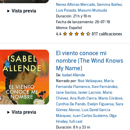
Nerea Alfonso Mercado
,
Gemma Ibáñez
,
Luis Posada
,
Masumi Mutsuda
Vista previa
Duración: 21 h y 10 m
Fecha de lanzamiento: 26-07-18
Idioma: Español
4.4
817 calificaciones
El viento conoce mi
nombre [The Wind Knows
My Name]
De:
Isabel Allende
Narrado por:
Noé Velásquez
,
María
Fernanda Flamenco
,
Xavi Fernández
,
Jane Santos
,
Javier Lacroix
,
Mario
Chévez
,
Ana Ruth Cierra
,
Mario Córdova
,
Cynthia De Pando
,
Evelyn Figueroa
,
Sara
Gómez Alonso
,
Luis David García
Vista previa
Márquez
,
Juan Carlos Gustems
,
Olga
Hnidey
,
full cast
Duración: 8 h y 33 m