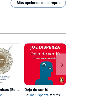
Más opciones de compra
Hábitos atómicos (Español neutro)
Deja de ser tú
Mi psicóloga me dijo
ar
De:
Joe Dispenza
, y otros
De:
Katherine Hoyer
, y otros