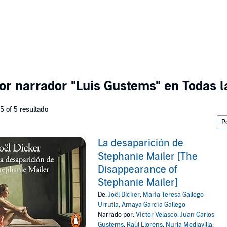
por narrador
"Luis Gustems"
en Todas l
 5 of 5 resultado
La desaparición de
Stephanie Mailer [The
Disappearance of
Stephanie Mailer]
De:
Joël Dicker
,
María Teresa Gallego
Urrutia
,
Amaya García Gallego
Narrado por:
Víctor Velasco
,
Juan Carlos
Gustems
,
Raúl Lloréns
,
Nuria Mediavilla
,