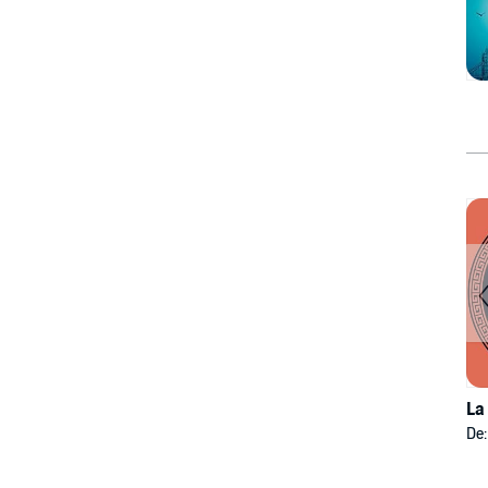
La
De