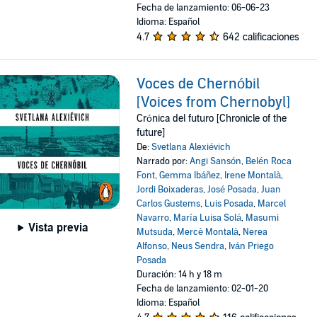
Fecha de lanzamiento: 06-06-23
Idioma: Español
4.7
642 calificaciones
Voces de Chernóbil
[Voices from Chernobyl]
Crónica del futuro [Chronicle of the
future]
De:
Svetlana Alexiévich
Narrado por:
Angi Sansón
,
Belén Roca
Font
,
Gemma Ibáñez
,
Irene Montalà
,
Jordi Boixaderas
,
José Posada
,
Juan
Carlos Gustems
,
Luis Posada
,
Marcel
Navarro
,
María Luisa Solá
,
Masumi
Vista previa
Mutsuda
,
Mercè Montalà
,
Nerea
Alfonso
,
Neus Sendra
,
Iván Priego
Posada
Duración: 14 h y 18 m
Fecha de lanzamiento: 02-01-20
Idioma: Español