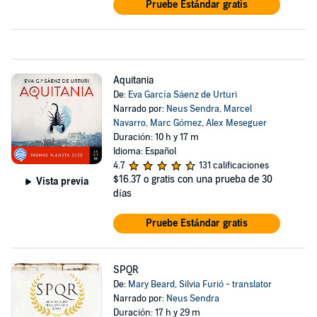
Pruebe Estándar gratis
Aquitania
De:
Eva García Sáenz de Urturi
Narrado por:
Neus Sendra
,
Marcel
Navarro
,
Marc Gómez
,
Alex Meseguer
Duración: 10 h y 17 m
Idioma: Español
4.7
131 calificaciones
$16.37
o gratis con una prueba de 30
Vista previa
días
Pruebe Estándar gratis
SPQR
De:
Mary Beard
,
Silvia Furió - translator
Narrado por:
Neus Sendra
Duración: 17 h y 29 m