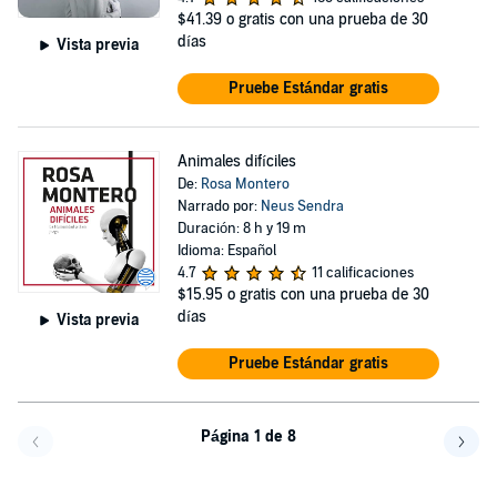
$41.39
o gratis con una prueba de 30
días
Vista previa
Pruebe Estándar gratis
Animales difíciles
De:
Rosa Montero
Narrado por:
Neus Sendra
Duración: 8 h y 19 m
Idioma: Español
4.7
11 calificaciones
$15.95
o gratis con una prueba de 30
días
Vista previa
Pruebe Estándar gratis
Página 1 de 8
Volver a la página anterior
Avanz