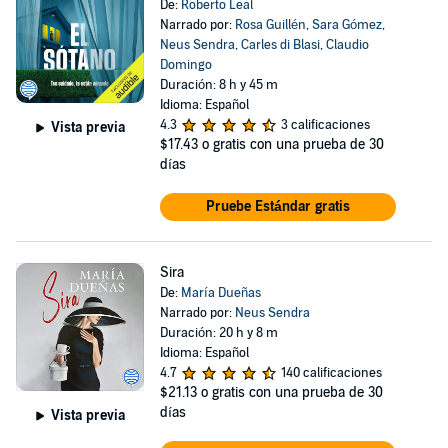
De:
Roberto Leal
Narrado por:
Rosa Guillén
,
Sara Gómez
,
Neus Sendra
,
Carles di Blasi
,
Claudio
Domingo
Duración: 8 h y 45 m
Idioma: Español
4.3
3 calificaciones
Vista previa
$17.43
o gratis con una prueba de 30
días
Pruebe Estándar gratis
Sira
De:
María Dueñas
Narrado por:
Neus Sendra
Duración: 20 h y 8 m
Idioma: Español
4.7
140 calificaciones
$21.13
o gratis con una prueba de 30
días
Vista previa