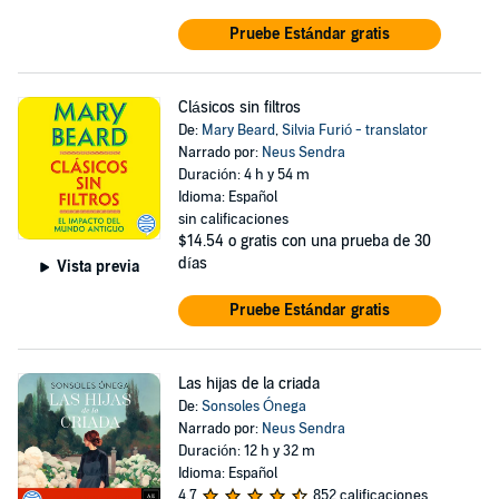
Pruebe Estándar gratis
Clásicos sin filtros
De:
Mary Beard
,
Silvia Furió - translator
Narrado por:
Neus Sendra
Duración: 4 h y 54 m
Idioma: Español
sin calificaciones
$14.54
o gratis con una prueba de 30
días
Vista previa
Pruebe Estándar gratis
Las hijas de la criada
De:
Sonsoles Ónega
Narrado por:
Neus Sendra
Duración: 12 h y 32 m
Idioma: Español
4.7
852 calificaciones