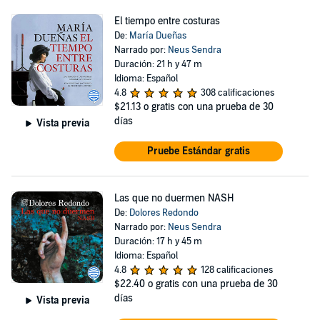
El tiempo entre costuras
De:
María Dueñas
Narrado por:
Neus Sendra
Duración: 21 h y 47 m
Idioma: Español
4.8
308 calificaciones
$21.13
o gratis con una prueba de 30
días
Vista previa
Pruebe Estándar gratis
Las que no duermen NASH
De:
Dolores Redondo
Narrado por:
Neus Sendra
Duración: 17 h y 45 m
Idioma: Español
4.8
128 calificaciones
$22.40
o gratis con una prueba de 30
días
Vista previa