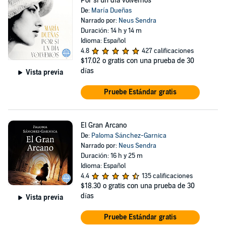
Por si un día volvemos
De:
María Dueñas
Narrado por:
Neus Sendra
Duración: 14 h y 14 m
Idioma: Español
4.8
427 calificaciones
$17.02
o gratis con una prueba de 30
días
Vista previa
Pruebe Estándar gratis
El Gran Arcano
De:
Paloma Sánchez-Garnica
Narrado por:
Neus Sendra
Duración: 16 h y 25 m
Idioma: Español
4.4
135 calificaciones
$18.30
o gratis con una prueba de 30
días
Vista previa
Pruebe Estándar gratis