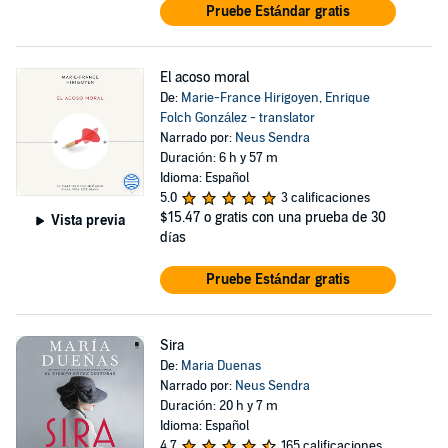
Pruebe Estándar gratis
El acoso moral
De:
Marie-France Hirigoyen
,
Enrique
Folch González - translator
Narrado por:
Neus Sendra
Duración: 6 h y 57 m
Idioma: Español
5.0
3 calificaciones
$15.47
o gratis con una prueba de 30
Vista previa
días
Pruebe Estándar gratis
Sira
De:
Maria Duenas
Narrado por:
Neus Sendra
Duración: 20 h y 7 m
Idioma: Español
4.7
165 calificaciones