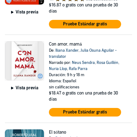
$16.87
o gratis con una prueba de 30
días
Vista previa
Pruebe Estándar gratis
Con amor, mamá
De:
Iliana Xander
,
Julia Osuna Aguilar -
translator
Narrado por:
Neus Sendra
,
Rosa Guillén
,
Nuria Llop
,
Rafa Parra
Duración: 9 h y 18 m
Idioma: Español
sin calificaciones
Vista previa
$18.47
o gratis con una prueba de 30
días
Pruebe Estándar gratis
El sótano