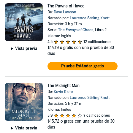
The Pawns of Havoc
De:
Dave Lawson
Narrado por:
Laurence Stirling Knott
Duración: 3 h y 17 m
Serie:
The Envoys of Chaos
, Libro 2
Idioma: Inglés
4.5
12 calificaciones
$14.19
o gratis con una prueba de 30
Vista previa
días
Pruebe Estándar gratis
The Midnight Man
De:
Kevin Klehr
Narrado por:
Laurence Stirling Knott
Duración: 5 h y 37 m
Idioma: Inglés
3.9
7 calificaciones
$15.72
o gratis con una prueba de 30
días
Vista previa