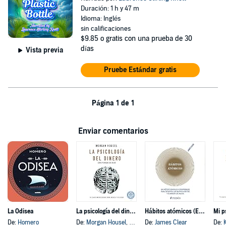
Duración: 1 h y 47 m
Idioma: Inglés
sin calificaciones
$9.85
o gratis con una prueba de 30
días
Vista previa
Pruebe Estándar gratis
Página 1 de 1
Enviar comentarios
La Odisea
La psicología del dinero
Hábitos atómicos (Español neutro)
Mi p
De:
Homero
De:
Morgan Housel
, y otros
De:
James Clear
De: