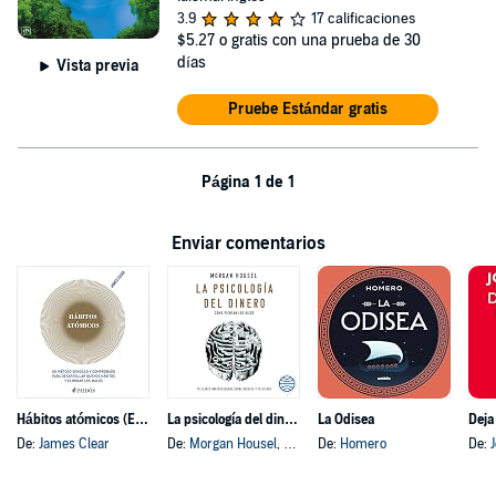
3.9
17 calificaciones
$5.27
o gratis con una prueba de 30
días
Vista previa
Pruebe Estándar gratis
Página 1 de 1
Enviar comentarios
Hábitos atómicos (Español neutro)
La psicología del dinero
La Odisea
Deja
De:
James Clear
De:
Morgan Housel
, y otros
De:
Homero
De: