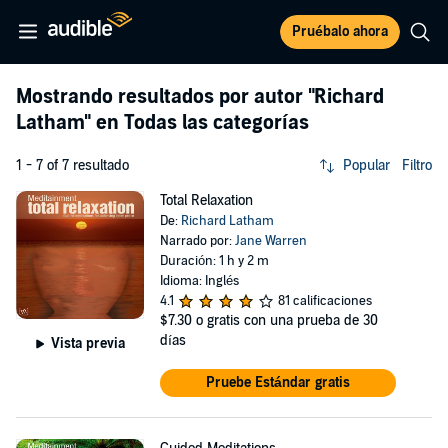
Pruébalo ahora
Mostrando resultados por autor
"Richard
Latham"
en Todas las categorías
1 - 7 of 7 resultado
Popular
Filtro
Total Relaxation
De:
Richard Latham
Narrado por:
Jane Warren
Duración: 1 h y 2 m
Idioma: Inglés
4.1
81 calificaciones
$7.30
o gratis con una prueba de 30
días
Vista previa
Pruebe Estándar gratis