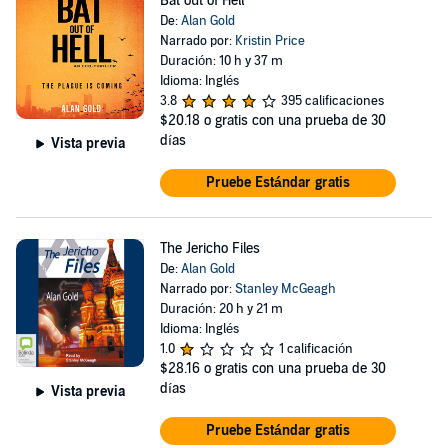
Bat out of Hell
De:
Alan Gold
Narrado por:
Kristin Price
Duración: 10 h y 37 m
Idioma: Inglés
3.8
395 calificaciones
$20.18
o gratis con una prueba de 30
días
Vista previa
Pruebe Estándar gratis
The Jericho Files
De:
Alan Gold
Narrado por:
Stanley McGeagh
Duración: 20 h y 21 m
Idioma: Inglés
1.0
1 calificación
$28.16
o gratis con una prueba de 30
días
Vista previa
Pruebe Estándar gratis