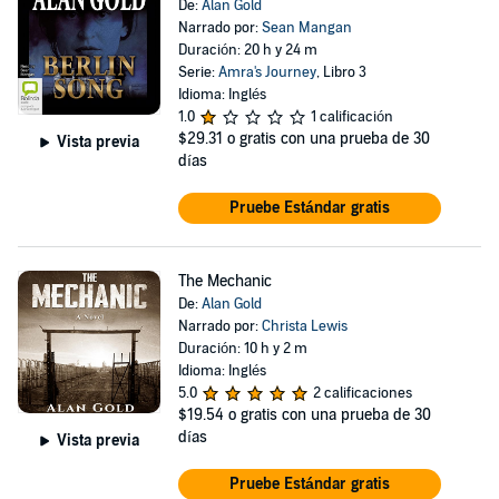
De:
Alan Gold
Narrado por:
Sean Mangan
Duración: 20 h y 24 m
Serie:
Amra's Journey
, Libro 3
Idioma: Inglés
1.0
1 calificación
$29.31
o gratis con una prueba de 30
Vista previa
días
Pruebe Estándar gratis
The Mechanic
De:
Alan Gold
Narrado por:
Christa Lewis
Duración: 10 h y 2 m
Idioma: Inglés
5.0
2 calificaciones
$19.54
o gratis con una prueba de 30
días
Vista previa
Pruebe Estándar gratis