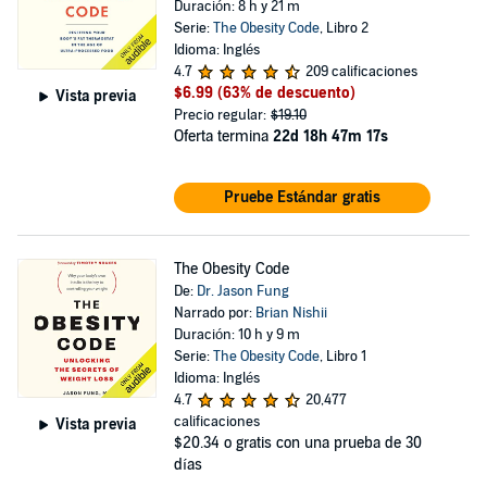
Duración: 8 h y 21 m
Serie:
The Obesity Code
, Libro 2
Idioma: Inglés
4.7
209 calificaciones
$6.99
(63% de descuento)
Vista previa
Precio regular:
$19.10
Oferta termina
22d 18h 47m 16s
Pruebe Estándar gratis
The Obesity Code
De:
Dr. Jason Fung
Narrado por:
Brian Nishii
Duración: 10 h y 9 m
Serie:
The Obesity Code
, Libro 1
Idioma: Inglés
4.7
20,477
calificaciones
Vista previa
$20.34
o gratis con una prueba de 30
días