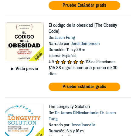
Pruebe Estándar gratis
El código de la obesidad [The Obesity
Code]
De:
Jason Fung
Narrado por:
Jordi Domenech
Duración: 11 h y 39 m
Idioma: Español
4.9
118 calificaciones
$15.88
o gratis con una prueba de 30
Vista previa
días
Pruebe Estándar gratis
The Longevity Solution
De:
Dr. James DiNicolantonio
,
Dr. Jason
Fung
Narrado por:
Jesse Inocalla
Duración: 6 h y 16 m