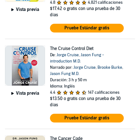
4.8
4,821 calificaciones
$17.42
o gratis con una prueba de 30
Vista previa
días
Pruebe Estándar gratis
The Cruise Control Diet
De:
Jorge Cruise
,
Jason Fung -
introduction M.D.
Narrado por:
Jorge Cruise
,
Brooke Burke
,
Jason Fung M.D.
Duración: 3 h y 50 m
Idioma: Inglés
4.4
147 calificaciones
Vista previa
$13.50
o gratis con una prueba de 30
días
Pruebe Estándar gratis
The Cancer Code