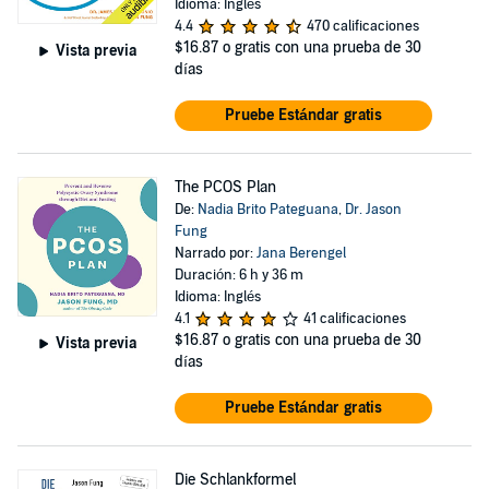
Idioma: Inglés
4.4
470 calificaciones
$16.87
o gratis con una prueba de 30
Vista previa
días
Pruebe Estándar gratis
The PCOS Plan
De:
Nadia Brito Pateguana
,
Dr. Jason
Fung
Narrado por:
Jana Berengel
Duración: 6 h y 36 m
Idioma: Inglés
4.1
41 calificaciones
$16.87
o gratis con una prueba de 30
Vista previa
días
Pruebe Estándar gratis
Die Schlankformel