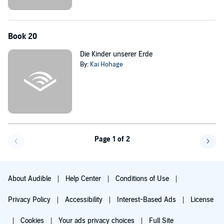
Book 20
Die Kinder unserer Erde
By:
Kai Hohage
Page 1 of 2
Go back a page
Go f
About Audible
Help Center
Conditions of Use
Privacy Policy
Accessibility
Interest-Based Ads
License
Cookies
Your ads privacy choices
Full Site