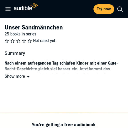
Try now
Unser Sandmännchen
25 books in series
Not rated yet
Summary
Nach einem aufregenden Tag schlafen Kinder mit einer Gute-
Nacht-Geschichte gleich viel besser ein. Jetzt kommt das
Sandmännchen und bringt die Kleinen ins Träumeland!
Show more
Wenn Kinder gegen das Zu-Bett-Gehen protestieren, kommt das
Sandmännchen zu ihnen ans Bett: Es streut ihnen Traumsand in
die Augen, erzählt eine wunderschöne Geschichte und singt das
Schlaflied. Meist schlummern die Kleinen schlummern zufrieden
und beruhigt ein.
Vorher lernen sie beim Hören neue Freunde kennen, etwa den
ängstlichen Mümmel oder Mibu, die Artistenkatze. Abenteuer, wie
You're getting a free audiobook.