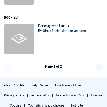
Book 20
Der magische Luxfux
By:
Ulrike Rogler
,
Simone Veenstra
Page 1 of 2
Go back a page
Go f
About Audible
Help Center
Conditions of Use
Privacy Policy
Accessibility
Interest-Based Ads
License
Cookies
Your ads privacy choices
Full Site