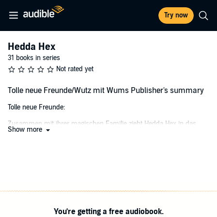
Try now
Hedda Hex
31 books in series
Not rated yet
Tolle neue Freunde/Wutz mit Wums Publisher's summary
Tolle neue Freunde:
Zusammen mit ihrer magischen Familie zieht Hedda Hex in das
Show more
neue Zuhause in der Kümmelgasse 13. Dass die Familie Hex
magisch ist, darf niemand wissen. Doch der neugierige Nachbar
Herr Kieker ahnt sofort, dass die Neuen alles andereals gewöhnlich
sind. Auch das Mädchen Ahima und der Junge Miro trauen ihren
Augen nicht, als sie Hedda dabei beobachten, wie sie mit Hexerei ihr
neues Zimmer einrichtet. Ahima und Miro wollen Hedda Hex
unbedingt kennen lernen. Denn wer hat schon eine echte Hexe als
Freundin? Wutz mit Wums: Hedda Hex und ihre neuen Freunde
You're getting a free audiobook.
Ahima und Miro sind Feuer und Flamme: Bei Bauer Prisewalk in