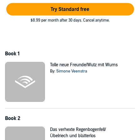
ihrer Straße gibt es zuckersüßen Schweine-Nachwuchs! Als die
Ferkel mit ihrer Mama jedoch durch eine Unachtsamkeit ausdem
Try Standard free
Stall laufen, ist guter Rat teuer: Wie hält man eine wild
$8.99 per month after 30 days. Cancel anytime.
herumsausende Schweinefamilie davon ab, Chaos zu stiften? Und
falls das nicht gelingt: Wie macht man das Chaos wieder
rückgängig? Denn Hedda Hex hat ihrer Mama schließlich
versprochen, in den Ferien nicht zu hexen
©2020 Sony Music Entertainment Germany GmbH (P)2020 Sony
Book 1
Music Entertainment Germany GmbH
Tolle neue Freunde/Wutz mit Wums
By:
Simone Veenstra
Book 2
Das verhexte Regenbogenfell/
Übelriech und blätterlos