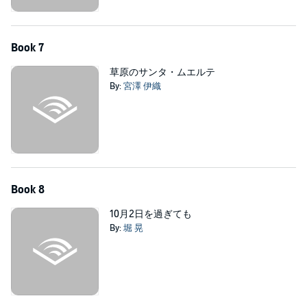
Book 7
草原のサンタ・ムエルテ
By:
宮澤 伊織
Book 8
10月2日を過ぎても
By:
堀 晃