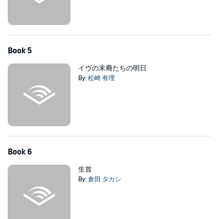
Book 5
イヴの末裔たちの明日
By:
松崎 有理
Book 6
生首
By:
倉田 タカシ