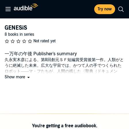
Try now
GENESiS
8 books in series
Not rated yet
一万年の午後 Publisher's summary
久永実木彦による、第8回創元ＳＦ短編賞受賞後第一作。人類がと
うに絶滅した未来。広大な宇宙では、かつて人の手でつくられた
ロボット――マ・フたちが、人間の残した〈聖典（ドキュメン
ト）〉にしたがって惑星調査をつづけていた。姿形がすべて同じ
Show more
にデザインされたマ・フたちは、〈聖典〉を何より大切にし、
「特別はつくらない」をモットーに穏やかな日々を送っていた。
しかしあるとき、彼らの間に生じた小さな「特別」が、長い長い
あいだ保たれてきたこれまでの世界を変えることになる。
©久永実木彦・東京創元社・RRJ Inc. (P)久永実木彦・東京創元
社・RRJ Inc.
You're getting a free audiobook.