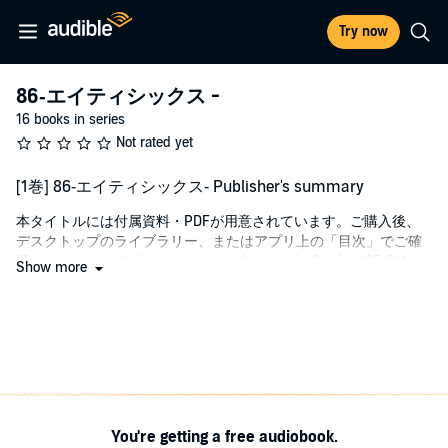
Try now
86‐エイティシックス -
16 books in series
Not rated yet
[1巻] 86‐エイティシックス‐ Publisher's summary
本タイトルには付属資料・PDFが用意されています。ご購入後、
デスクトップのライブラリー、またはアプリ上の「目次」でご確
認ください。（アプリバージョン：Android 2.40以上、iOS 3.11以
Show more
上）
サンマグノリア共和国。そこは日々、隣国である「帝国」の無人
兵器《レギオン》による侵略を受けていた。しかしその攻撃に対
して、共和国側も同型兵器の開発に成功し、辛うじて犠牲を出す
ことなく、その脅威を退けていたのだった。
そう――表向きは。
本当は誰も死んでいないわけではなかった。共和国全85区画の
You're getting a free audiobook.
外。《存在しない“第86区”》。そこでは「エイティシックス」の