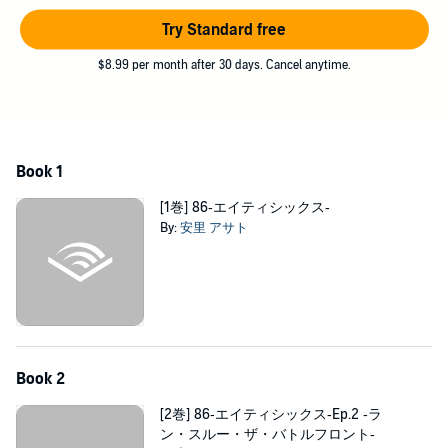
烙印を押された少年少女たちが日夜《有人の無人機として》戦い
Try Standard free
続けていた――。
死地へ向かう若者たちを率いる少年・シンと、遥か後方から、特
$8.99 per month after 30 days. Cancel anytime.
殊通信で彼らの指揮を執る“指揮管制官（ハンドラー）”となった少
女・レーナ。
二人の激しくも悲しい戦いと、別れの物語が始まる――！
第23回電撃小説大賞《大賞》受賞作、堂々発進！
©Asato Asato 2017 (P)KADOKAWA
Book 1
[1巻] 86‐エイティシックス‐
By:
安里 アサト
Book 2
[2巻] 86‐エイティシックス‐Ep.2 ‐ラ
ン・スルー・ザ・バトルフロント‐