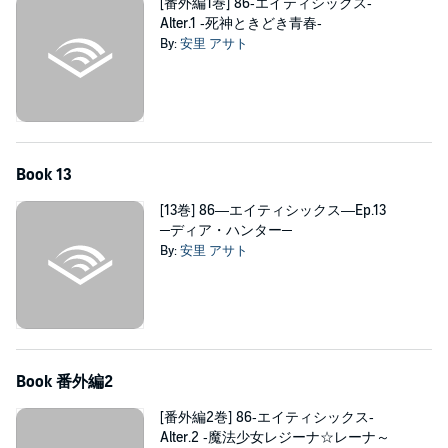
[番外編1巻] 86‐エイティシックス‐
Alter.1 ‐死神ときどき青春‐
By:
安里 アサト
Book 13
[13巻] 86―エイティシックス―Ep.13
─ディア・ハンター─
By:
安里 アサト
Book 番外編2
[番外編2巻] 86‐エイティシックス‐
Alter.2 ‐魔法少女レジーナ☆レーナ～