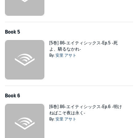
Book 5
[5巻] 86‐エイティシックス‐Ep.5 ‐死
よ、驕るなかれ‐
By:
安里 アサト
Book 6
[6巻] 86‐エイティシックス‐Ep.6 ‐明け
ねばこそ夜は永く‐
By:
安里 アサト