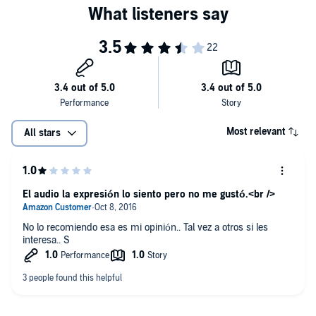
primero para poder funcionar en los viajes o en las interacciones
con gente que habla inglés.
Entonces, no desperdicie más su tiempo y su energía! Haga foco en
las palabras más importantes que debe aprender para dominar el
inglés!
¡Descargue hoy su copia y comience a enfocar su energía ya
mismo!
Most relevant
All stars
Please note: This audiobook is in Spanish.
©2016 UNITEXTO LLC (P)2016 UNITEXTO LLC
El audio la expresión lo siento pero no me gustó.<br />
No lo recomiendo esa es mi opinión.. Tal vez a otros si les
interesa.. S