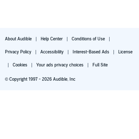
About Audible
Help Center
Conditions of Use
Privacy Policy
Accessibility
Interest-Based Ads
License
Cookies
Your ads privacy choices
Full Site
© Copyright 1997 - 2026 Audible, Inc
Try for $0.00
$8.99 a month after 30 days. Cancel anytime.