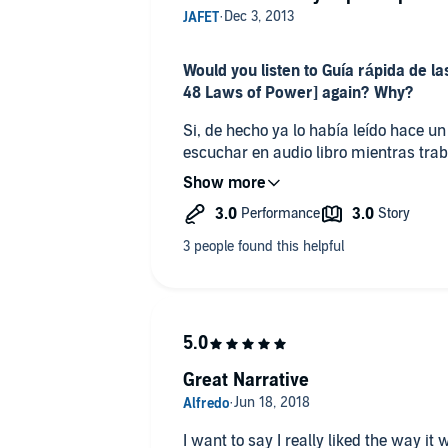
Would you listen to Guía rápida de la
48 Laws of Power] again? Why?
Si, de hecho ya lo había leído hace un
escuchar en audio libro mientras trab
What was the most interesting aspect
interesting?
Más que aplicarlo contra otros, el co
usado para detectar y defenderse de 
como lo dice Sun Tzu "Conoce a tu en
cien batallas, nunca saldrás derrotad
pero te conoces a ti mismo, tus oport
mismas. Si eres ignorante de tu enem
Great Narrative
seguro de ser derrotado en cada batall
I want to say I really liked the way it