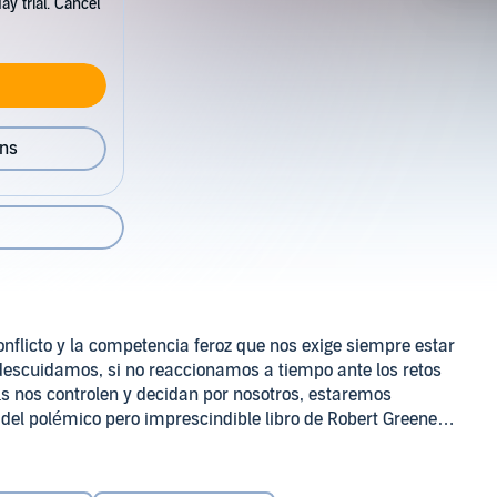
y trial. Cancel
ons
nflicto y la competencia feroz que nos exige siempre estar
 descuidamos, si no reaccionamos a tiempo ante los retos
s nos controlen y decidan por nosotros, estaremos
 del polémico pero imprescindible libro de Robert Greene:
 leído en todo el mundo.
Es una reflexión sobre el poder y
ado por aquellos que deseen abrirse camino y alcanzar el
anzar, conquistar y defender el poder.