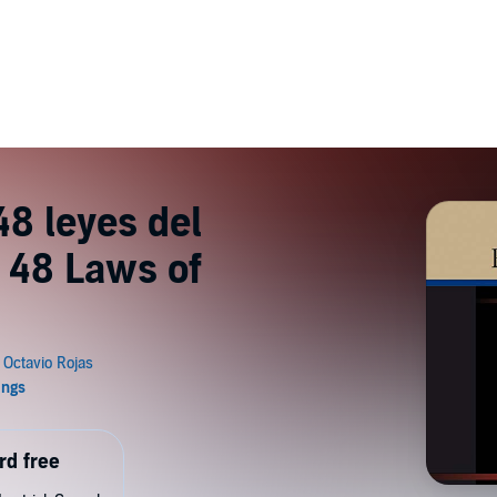
48 leyes del
 48 Laws of
rd free