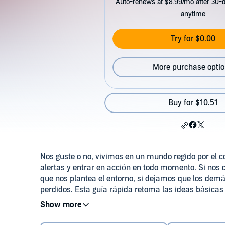
Auto-renews at $8.99/mo after 30-da
anytime
Try for $0.00
More purchase opti
Buy for $10.51
Nos guste o no, vivimos en un mundo regido por el co
alertas y entrar en acción en todo momento. Si nos
que nos plantea el entorno, si dejamos que los demá
perdidos. Esta guía rápida retoma las ideas básicas
Las 48 Leyes del poder,
que millones de personas han
también un instrumento práctico destinado a ser us
Please note: This audiobook is in Spanish
éxito. Greene nos revela las claves que permiten alc