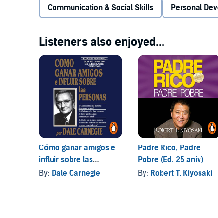
Communication & Social Skills
Personal De
©2009 Robert Greene (P)2011 J.H.P.
Listeners also enjoyed...
Cómo ganar amigos e
Padre Rico, Padre
influir sobre las
Pobre (Ed. 25 aniv)
personas [How to Win
By:
Dale Carnegie
By:
Robert T. Kiyosaki
Friends and Influence
People]