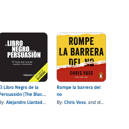
El Libro Negro de la
Rompe la barrera del
El mon
Persuasión [The Black
no
Ferrari
Book of Persuasion]
By:
Alejandro Llantada Toscano
By:
Chris Voss
, and others
By:
Ro