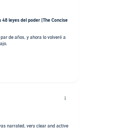
s 48 leyes del poder [The Concise
 par de años, y ahora lo volveré a
ajo.
 of this story? The least
nocimiento adquirido puede ser
personas manipuladoras, y tal
emigo y conócete a ti mismo; en
o. Si eres ignorante de tu enemigo
unidades de ganar o perder son las
igo y de ti mismo, puedes estar
a. "
 was narrated, very clear and active