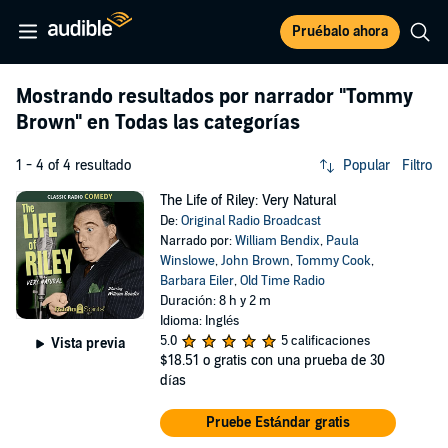
Pruébalo ahora
Mostrando resultados por narrador
"Tommy
Brown"
en Todas las categorías
1 - 4 of 4 resultado
Popular
Filtro
The Life of Riley: Very Natural
De:
Original Radio Broadcast
Narrado por:
William Bendix
,
Paula
Winslowe
,
John Brown
,
Tommy Cook
,
Barbara Eiler
,
Old Time Radio
Duración: 8 h y 2 m
Idioma: Inglés
5.0
5 calificaciones
Vista previa
$18.51
o gratis con una prueba de 30
días
Pruebe Estándar gratis