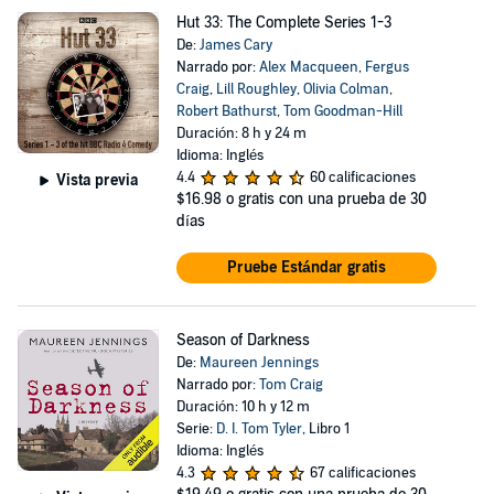
Hut 33: The Complete Series 1-3
De:
James Cary
Narrado por:
Alex Macqueen
,
Fergus
Craig
,
Lill Roughley
,
Olivia Colman
,
Robert Bathurst
,
Tom Goodman-Hill
Duración: 8 h y 24 m
Idioma: Inglés
4.4
60 calificaciones
Vista previa
$16.98
o gratis con una prueba de 30
días
Pruebe Estándar gratis
Season of Darkness
De:
Maureen Jennings
Narrado por:
Tom Craig
Duración: 10 h y 12 m
Serie:
D. I. Tom Tyler
, Libro 1
Idioma: Inglés
4.3
67 calificaciones