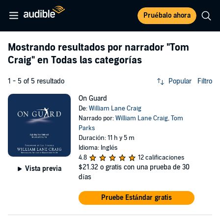
Pruébalo ahora
Mostrando resultados por narrador
"Tom
Craig"
en Todas las categorías
1 - 5 of 5 resultado
Popular
Filtro
On Guard
De:
William Lane Craig
Narrado por:
William Lane Craig
,
Tom
Parks
Duración: 11 h y 5 m
Idioma: Inglés
4.8
12 calificaciones
$21.32
o gratis con una prueba de 30
Vista previa
días
Pruebe Estándar gratis