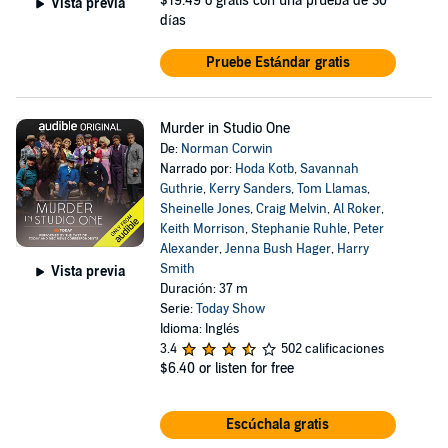
$19.49
o gratis con una prueba de 30
Vista previa
días
Pruebe Estándar gratis
Murder in Studio One
De:
Norman Corwin
Narrado por:
Hoda Kotb
,
Savannah
Guthrie
,
Kerry Sanders
,
Tom Llamas
,
Sheinelle Jones
,
Craig Melvin
,
Al Roker
,
Keith Morrison
,
Stephanie Ruhle
,
Peter
Alexander
,
Jenna Bush Hager
,
Harry
Smith
Vista previa
Duración: 37 m
Serie:
Today Show
Idioma: Inglés
3.4
502 calificaciones
$6.40
or listen for free
Escúchala gratis