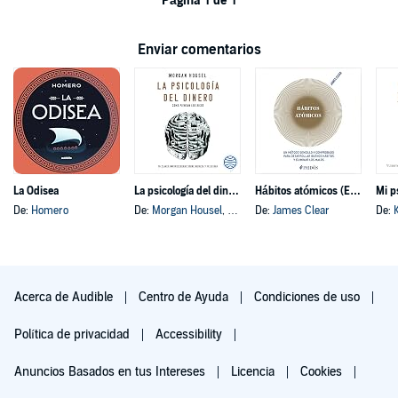
Página 1 de 1
Enviar comentarios
La Odisea
La psicología del dinero
Hábitos atómicos (Español neutro)
Mi p
De:
Homero
De:
Morgan Housel
, y otros
De:
James Clear
De:
Acerca de Audible
Centro de Ayuda
Condiciones de uso
Política de privacidad
Accessibility
Anuncios Basados en tus Intereses
Licencia
Cookies