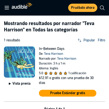
Pruébalo ahora
Mostrando resultados por narrador
"Teva
Harrison"
en Todas las categorías
1 resultado
Popular
Filtro
In-Between Days
De:
Teva Harrison
Narrado por:
Teva Harrison
Duración: 3 h y 1 m
Idioma: Inglés
5.0
1 calificación
$12.91
o gratis con una prueba de 30
días
Vista previa
Pruebe Estándar gratis