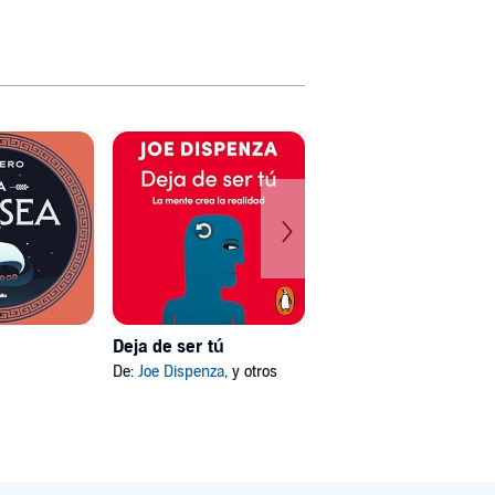
Deja de ser tú
Mi psicóloga me dijo
De:
Joe Dispenza
, y otros
De:
Katherine Hoyer
, y otros