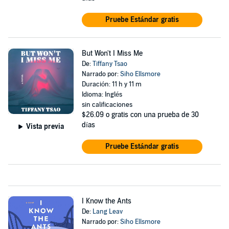
Pruebe Estándar gratis
But Won't I Miss Me
De:
Tiffany Tsao
Narrado por:
Siho Ellsmore
Duración: 11 h y 11 m
Idioma: Inglés
sin calificaciones
$26.09
o gratis con una prueba de 30
días
Vista previa
Pruebe Estándar gratis
I Know the Ants
De:
Lang Leav
Narrado por:
Siho Ellsmore