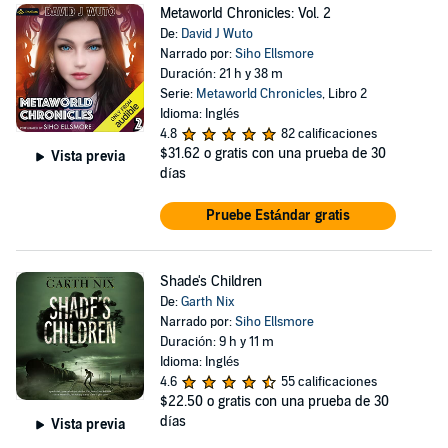
Metaworld Chronicles: Vol. 2
De:
David J Wuto
Narrado por:
Siho Ellsmore
Duración: 21 h y 38 m
Serie:
Metaworld Chronicles
, Libro 2
Idioma: Inglés
4.8
82 calificaciones
$31.62
o gratis con una prueba de 30
Vista previa
días
Pruebe Estándar gratis
Shade's Children
De:
Garth Nix
Narrado por:
Siho Ellsmore
Duración: 9 h y 11 m
Idioma: Inglés
4.6
55 calificaciones
$22.50
o gratis con una prueba de 30
días
Vista previa