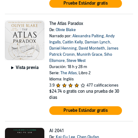
Pruebe Estándar gratis
The Atlas Paradox
De:
Olivie Blake
Narrado por:
Alexandra Palting
,
Andy
Ingalls
,
Caitlin Kelly
,
Damian Lynch
,
Daniel Henning
,
David Monteith
,
James
Patrick Cronin
,
Munirih Grace
,
Siho
Ellsmore
,
Steve West
Duración: 18 h y 28 m
Vista previa
Serie:
The Atlas
, Libro 2
Idioma: Inglés
3.9
477 calificaciones
$24.74
o gratis con una prueba de 30
días
Pruebe Estándar gratis
AI 2041
De:
Kai-Fu Lee
,
Chen Qiufan