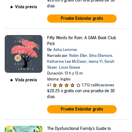
$26.09
o gratis con una prueba de 30
días
Vista previa
Pruebe Estándar gratis
Fifty Words for Rain: A GMA Book Club
Pick
De:
Asha Lemmie
Narrado por:
Robin Eller
,
Siho Ellsmore
,
Katharine Lee McEwan
,
Jeena Yi
,
Sarah
Skaer
,
Louis Ozawa
Duración: 13 h y 13 m
Idioma: Inglés
Vista previa
4.1
1,712 calificaciones
$20.25
o gratis con una prueba de 30
días
Pruebe Estándar gratis
The Dysfunctional Family's Guide to