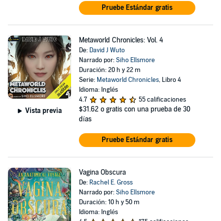
Pruebe Estándar gratis
Metaworld Chronicles: Vol. 4
De:
David J Wuto
Narrado por:
Siho Ellsmore
Duración: 20 h y 22 m
Serie:
Metaworld Chronicles
, Libro 4
Idioma: Inglés
4.7
55 calificaciones
$31.62
o gratis con una prueba de 30
Vista previa
días
Pruebe Estándar gratis
Vagina Obscura
De:
Rachel E. Gross
Narrado por:
Siho Ellsmore
Duración: 10 h y 50 m
Idioma: Inglés