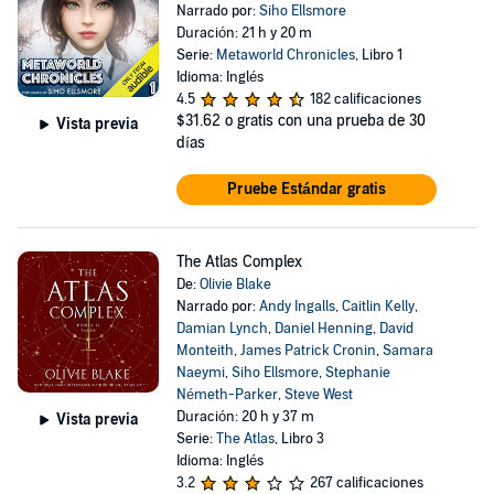
Narrado por:
Siho Ellsmore
Duración: 21 h y 20 m
Serie:
Metaworld Chronicles
, Libro 1
Idioma: Inglés
4.5
182 calificaciones
$31.62
o gratis con una prueba de 30
Vista previa
días
Pruebe Estándar gratis
The Atlas Complex
De:
Olivie Blake
Narrado por:
Andy Ingalls
,
Caitlin Kelly
,
Damian Lynch
,
Daniel Henning
,
David
Monteith
,
James Patrick Cronin
,
Samara
Naeymi
,
Siho Ellsmore
,
Stephanie
Németh-Parker
,
Steve West
Duración: 20 h y 37 m
Vista previa
Serie:
The Atlas
, Libro 3
Idioma: Inglés
3.2
267 calificaciones