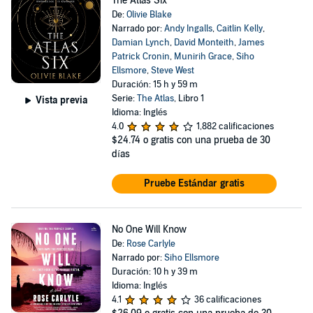
The Atlas Six
De:
Olivie Blake
Narrado por:
Andy Ingalls
,
Caitlin Kelly
,
Damian Lynch
,
David Monteith
,
James
Patrick Cronin
,
Munirih Grace
,
Siho
Ellsmore
,
Steve West
Duración: 15 h y 59 m
Serie:
The Atlas
, Libro 1
Vista previa
Idioma: Inglés
4.0
1,882 calificaciones
$24.74
o gratis con una prueba de 30
días
Pruebe Estándar gratis
No One Will Know
De:
Rose Carlyle
Narrado por:
Siho Ellsmore
Duración: 10 h y 39 m
Idioma: Inglés
4.1
36 calificaciones