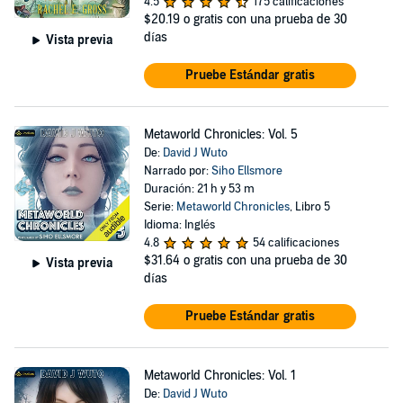
4.5
175 calificaciones
$20.19
o gratis con una prueba de 30
días
Vista previa
Pruebe Estándar gratis
Metaworld Chronicles: Vol. 5
De:
David J Wuto
Narrado por:
Siho Ellsmore
Duración: 21 h y 53 m
Serie:
Metaworld Chronicles
, Libro 5
Idioma: Inglés
4.8
54 calificaciones
$31.64
o gratis con una prueba de 30
Vista previa
días
Pruebe Estándar gratis
Metaworld Chronicles: Vol. 1
De:
David J Wuto