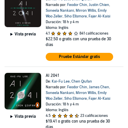
Narrado por:
Feodor Chin
,
Justin Chien
,
Soneela Nankani
,
Mirron Willis
,
Emily
Woo Zeller
,
Siho Ellsmore
,
Fajer Al-Kaisi
Duración: 18 h y 4 m
Idioma: Inglés
4.1
841 calificaciones
Vista previa
$22.50
o gratis con una prueba de 30
días
Pruebe Estándar gratis
AI 2041
De:
Kai-Fu Lee
,
Chen Qiufan
Narrado por:
Feodor Chin
,
James Chen
,
Soneela Nankani
,
Mirron Willis
,
Emily
Woo Zeller
,
Siho Ellsmore
,
Fajer Al-Kaisi
Duración: 18 h y 4 m
Idioma: Inglés
4.5
23 calificaciones
Vista previa
$19.41
o gratis con una prueba de 30
días