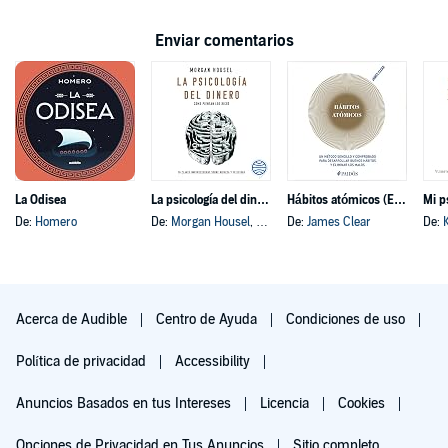
Enviar comentarios
La Odisea
La psicología del dinero
Hábitos atómicos (Español neutro)
Mi p
De:
Homero
De:
Morgan Housel
, y otros
De:
James Clear
De:
Acerca de Audible
Centro de Ayuda
Condiciones de uso
Política de privacidad
Accessibility
Anuncios Basados en tus Intereses
Licencia
Cookies
Opciones de Privacidad en Tus Anuncios
Sitio completo