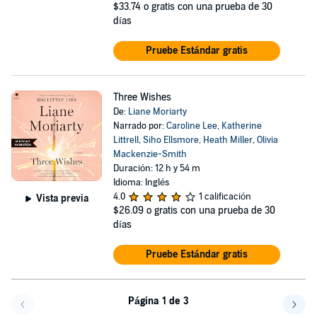
$33.74
o gratis con una prueba de 30
días
Pruebe Estándar gratis
Three Wishes
De:
Liane Moriarty
Narrado por:
Caroline Lee
,
Katherine
Littrell
,
Siho Ellsmore
,
Heath Miller
,
Olivia
Mackenzie-Smith
Duración: 12 h y 54 m
Idioma: Inglés
4.0
1 calificación
Vista previa
$26.09
o gratis con una prueba de 30
días
Pruebe Estándar gratis
Página 1 de 3
Volver a la página anterior
Avanz