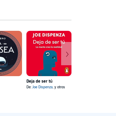
Deja de ser tú
Mi psicóloga me dijo
De:
Joe Dispenza
, y otros
De:
Katherine Hoyer
, y otros