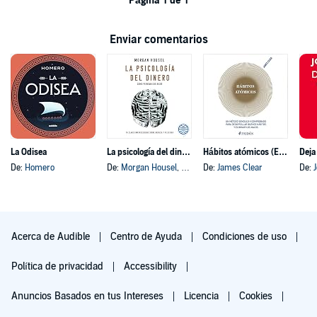
Página 1 de 1
Enviar comentarios
La Odisea
La psicología del dinero
Hábitos atómicos (Español neutro)
Deja
De:
Homero
De:
Morgan Housel
, y otros
De:
James Clear
De:
Acerca de Audible
Centro de Ayuda
Condiciones de uso
Política de privacidad
Accessibility
Anuncios Basados en tus Intereses
Licencia
Cookies