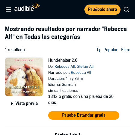
Pruébalo ahora
Mostrando resultados por narrador
"Rebecca
Alf"
en Todas las categorías
1 resultado
Popular
Filtro
Hundehalter 2.0
De:
Rebecca Alf
,
Stefan Alf
Narrado por:
Rebecca Alf
Duración: 1 h y 26 m
Idioma: German
sin calificaciones
$3.12
o gratis con una prueba de 30
días
Vista previa
Pruebe Estándar gratis