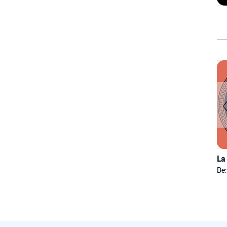
La
De