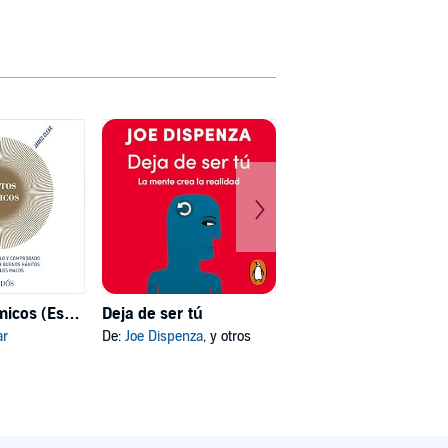
Hábitos atómicos (Español neutro)
Deja de ser tú
Mi psicóloga me dijo
ar
De:
Joe Dispenza
, y otros
De:
Katherine Hoyer
, y otros