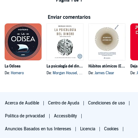
Página 1 de 1
Enviar comentarios
La Odisea
La psicología del dinero
Hábitos atómicos (Español neutro)
Deja
De:
Homero
De:
Morgan Housel
, y otros
De:
James Clear
De:
Acerca de Audible
Centro de Ayuda
Condiciones de uso
Política de privacidad
Accessibility
Anuncios Basados en tus Intereses
Licencia
Cookies