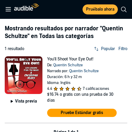
Pruébalo ahora
Mostrando resultados por narrador
"Quentin
Schultze"
en Todas las categorías
1 resultado
Popular
Filtro
You'll Shoot Your Eye Out!
De:
Quentin Schultze
Narrado por:
Quentin Schultze
Duración: 6 h y 32 m
Idioma: Inglés
4.4
7 calificaciones
$16.74
o gratis con una prueba de 30
días
Vista previa
Pruebe Estándar gratis