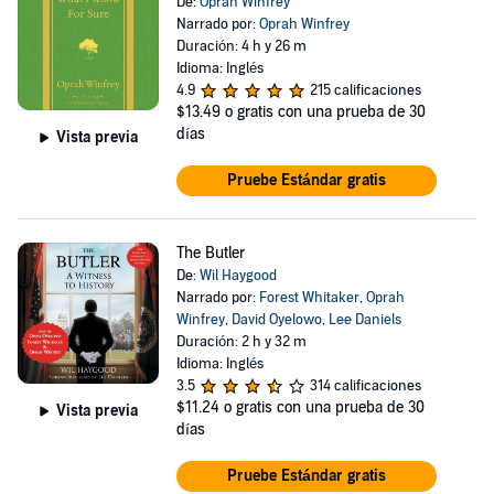
De:
Oprah Winfrey
Narrado por:
Oprah Winfrey
Duración: 4 h y 26 m
Idioma: Inglés
4.9
215 calificaciones
$13.49
o gratis con una prueba de 30
días
Vista previa
Pruebe Estándar gratis
The Butler
De:
Wil Haygood
Narrado por:
Forest Whitaker
,
Oprah
Winfrey
,
David Oyelowo
,
Lee Daniels
Duración: 2 h y 32 m
Idioma: Inglés
3.5
314 calificaciones
$11.24
o gratis con una prueba de 30
Vista previa
días
Pruebe Estándar gratis