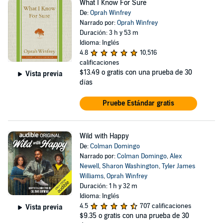
What I Know For Sure
De:
Oprah Winfrey
Narrado por:
Oprah Winfrey
Duración: 3 h y 53 m
Idioma: Inglés
4.8
10,516
calificaciones
$13.49
o gratis con una prueba de 30
Vista previa
días
Pruebe Estándar gratis
Wild with Happy
De:
Colman Domingo
Narrado por:
Colman Domingo
,
Alex
Newell
,
Sharon Washington
,
Tyler James
Williams
,
Oprah Winfrey
Duración: 1 h y 32 m
Idioma: Inglés
4.5
707 calificaciones
Vista previa
$9.35
o gratis con una prueba de 30