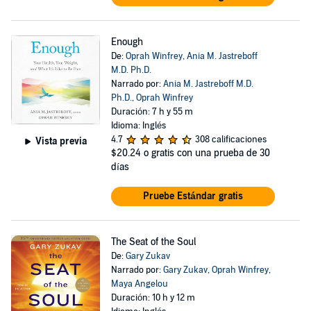
Enough
De:
Oprah Winfrey
,
Ania M. Jastreboff
M.D. Ph.D.
Narrado por:
Ania M. Jastreboff M.D.
Ph.D.
,
Oprah Winfrey
Duración: 7 h y 55 m
Idioma: Inglés
4.7
308 calificaciones
Vista previa
$20.24
o gratis con una prueba de 30
días
Pruebe Estándar gratis
The Seat of the Soul
De:
Gary Zukav
Narrado por:
Gary Zukav
,
Oprah Winfrey
,
Maya Angelou
Duración: 10 h y 12 m