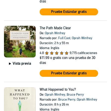
días
Pruebe Estándar gratis
The Path Made Clear
De:
Oprah Winfrey
Narrado por:
Full Cast
,
Oprah Winfrey
Duración: 2 h y 55 m
Idioma: Inglés
4.8
9,715 calificaciones
$11.99
o gratis con una prueba de 30
días
Vista previa
Pruebe Estándar gratis
What Happened to You?
De:
Oprah Winfrey
,
Bruce Perry
Narrado por:
Bruce Perry
,
Oprah Winfrey
Duración: 8 h y 26 m
Idioma: Inglés