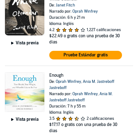
De:
Janet Fitch
Narrado por:
Oprah Winfrey
Duración: 6 h y 21 m
Idioma: Inglés
4.2
1,227 calificaciones
$22.49
o gratis con una prueba de 30
días
Vista previa
Pruebe Estándar gratis
Enough
De:
Oprah Winfrey
,
Ania M. Jastreboff
Jastreboff
Narrado por:
Oprah Winfrey
,
Ania M.
Jastreboff Jastreboff
Duración: 7 h y 55 m
Idioma: Inglés
3.5
2 calificaciones
Vista previa
$17.17
o gratis con una prueba de 30
días