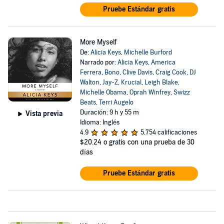
Pruebe Estándar gratis
More Myself
De:
Alicia Keys
,
Michelle Burford
Narrado por:
Alicia Keys
,
America
Ferrera
,
Bono
,
Clive Davis
,
Craig Cook
,
DJ
Walton
,
Jay-Z
,
Krucial
,
Leigh Blake
,
Michelle Obama
,
Oprah Winfrey
,
Swizz
Beats
,
Terri Augelo
Duración: 9 h y 55 m
Vista previa
Idioma: Inglés
4.9
5,754 calificaciones
$20.24
o gratis con una prueba de 30
días
Pruebe Estándar gratis