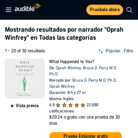
Pruébalo ahora
Mostrando resultados por narrador
"Oprah
Winfrey"
en Todas las categorías
1 - 20 of 30 resultado
Popular
Filtro
What Happened to You?
De:
Oprah Winfrey
,
Bruce D. Perry M.D.
Ph.D
Narrado por:
Bruce D. Perry M.D. Ph.D
,
Oprah Winfrey
Duración: 8 h y 27 m
Idioma: Inglés
4.9
22,690
Vista previa
calificaciones
$20.24
o gratis con una prueba de 30
días
Pruebe Estándar gratis