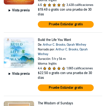
Idioma: Inglés
4.6
3,438 calificaciones
$19.49
o gratis con una prueba de 30
Vista previa
días
Pruebe Estándar gratis
Build the Life You Want
De:
Arthur C. Brooks
,
Oprah Winfrey
Narrado por:
Arthur C. Brooks
,
Oprah
Winfrey
Duración: 5 h y 54 m
Idioma: Inglés
4.4
1,065 calificaciones
$22.50
o gratis con una prueba de 30
Vista previa
días
Pruebe Estándar gratis
The Wisdom of Sundays