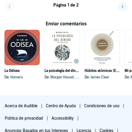
Página 1 de 2
Volver a la página anterior
Avanz
Enviar comentarios
La Odisea
La psicología del dinero
Hábitos atómicos (Español neutro)
Mi p
De:
Homero
De:
Morgan Housel
, y otros
De:
James Clear
De:
Acerca de Audible
Centro de Ayuda
Condiciones de uso
Política de privacidad
Accessibility
Anuncios Basados en tus Intereses
Licencia
Cookies