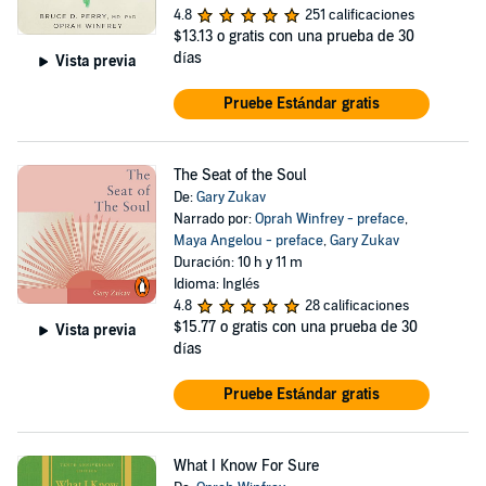
4.8
251 calificaciones
$13.13
o gratis con una prueba de 30
días
Vista previa
Pruebe Estándar gratis
The Seat of the Soul
De:
Gary Zukav
Narrado por:
Oprah Winfrey - preface
,
Maya Angelou - preface
,
Gary Zukav
Duración: 10 h y 11 m
Idioma: Inglés
4.8
28 calificaciones
$15.77
o gratis con una prueba de 30
Vista previa
días
Pruebe Estándar gratis
What I Know For Sure