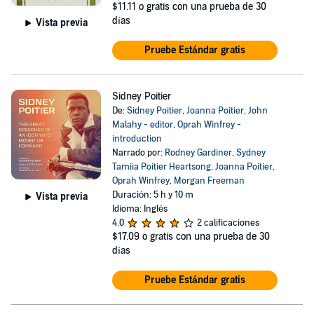
$11.11
o gratis con una prueba de 30
días
Vista previa
Pruebe Estándar gratis
Sidney Poitier
De:
Sidney Poitier
,
Joanna Poitier
,
John
Malahy - editor
,
Oprah Winfrey -
introduction
Narrado por:
Rodney Gardiner
,
Sydney
Tamiia Poitier Heartsong
,
Joanna Poitier
,
Oprah Winfrey
,
Morgan Freeman
Duración: 5 h y 10 m
Vista previa
Idioma: Inglés
4.0
2 calificaciones
$17.09
o gratis con una prueba de 30
días
Pruebe Estándar gratis