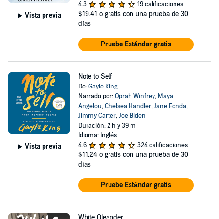
4.3
19 calificaciones
$19.41
o gratis con una prueba de 30
Vista previa
días
Pruebe Estándar gratis
Note to Self
De:
Gayle King
Narrado por:
Oprah Winfrey
,
Maya
Angelou
,
Chelsea Handler
,
Jane Fonda
,
Jimmy Carter
,
Joe Biden
Duración: 2 h y 39 m
Idioma: Inglés
4.6
324 calificaciones
Vista previa
$11.24
o gratis con una prueba de 30
días
Pruebe Estándar gratis
White Oleander