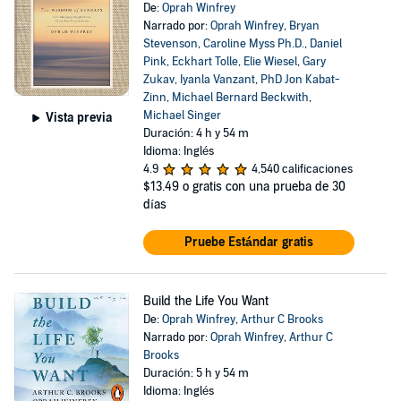
De:
Oprah Winfrey
Narrado por:
Oprah Winfrey
,
Bryan
Stevenson
,
Caroline Myss Ph.D.
,
Daniel
Pink
,
Eckhart Tolle
,
Elie Wiesel
,
Gary
Zukav
,
Iyanla Vanzant
,
PhD Jon Kabat-
Zinn
,
Michael Bernard Beckwith
,
Michael Singer
Vista previa
Duración: 4 h y 54 m
Idioma: Inglés
4.9
4,540 calificaciones
$13.49
o gratis con una prueba de 30
días
Pruebe Estándar gratis
Build the Life You Want
De:
Oprah Winfrey
,
Arthur C Brooks
Narrado por:
Oprah Winfrey
,
Arthur C
Brooks
Duración: 5 h y 54 m
Idioma: Inglés