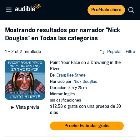
Pruébalo ahora
Mostrando resultados por narrador
"Nick
Douglas"
en Todas las categorías
1 - 2 of 2 resultado
Popular
Filtro
Paint Your Face on a Drowning in the
River
De:
Craig Kee Strete
Narrado por:
Nick Douglas
Duración: 3 h y 25 m
Idioma: Inglés
sin calificaciones
$12.58
o gratis con una prueba de 30
Vista previa
días
Pruebe Estándar gratis