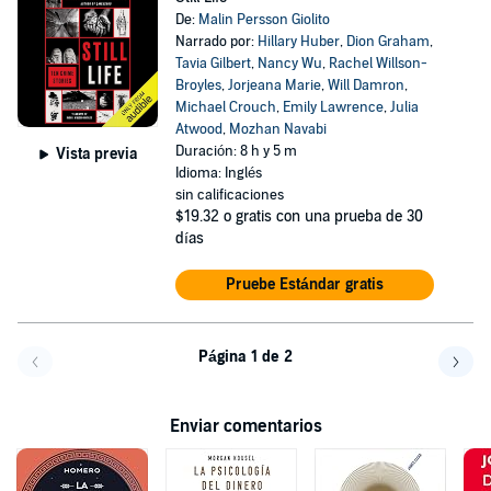
De:
Malin Persson Giolito
Narrado por:
Hillary Huber
,
Dion Graham
,
Tavia Gilbert
,
Nancy Wu
,
Rachel Willson-
Broyles
,
Jorjeana Marie
,
Will Damron
,
Michael Crouch
,
Emily Lawrence
,
Julia
Atwood
,
Mozhan Navabi
Duración: 8 h y 5 m
Vista previa
Idioma: Inglés
sin calificaciones
$19.32
o gratis con una prueba de 30
días
Pruebe Estándar gratis
Página 1 de 2
Volver a la página anterior
Avanz
Enviar comentarios