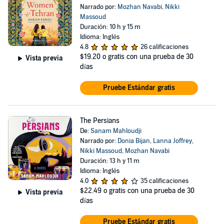
Narrado por:
Mozhan Navabi
,
Nikki
Massoud
Duración: 10 h y 15 m
Idioma: Inglés
4.8
26 calificaciones
$19.20
o gratis con una prueba de 30
Vista previa
días
Pruebe Estándar gratis
The Persians
De:
Sanam Mahloudji
Narrado por:
Donia Bijan
,
Lanna Joffrey
,
Nikki Massoud
,
Mozhan Navabi
Duración: 13 h y 11 m
Idioma: Inglés
4.0
35 calificaciones
$22.49
o gratis con una prueba de 30
Vista previa
días
Pruebe Estándar gratis