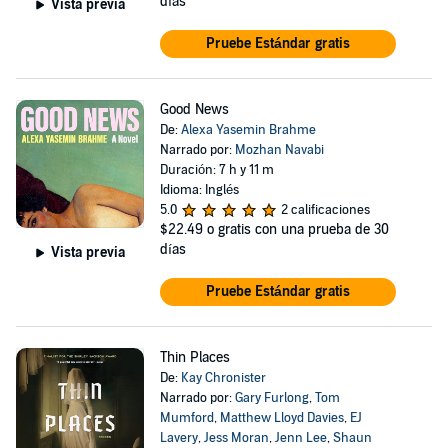
días
Vista previa
Pruebe Estándar gratis
Good News
De:
Alexa Yasemin Brahme
Narrado por:
Mozhan Navabi
Duración: 7 h y 11 m
Idioma: Inglés
5.0
2 calificaciones
$22.49
o gratis con una prueba de 30
días
Vista previa
Pruebe Estándar gratis
Thin Places
De:
Kay Chronister
Narrado por:
Gary Furlong
,
Tom
Mumford
,
Matthew Lloyd Davies
,
EJ
Lavery
,
Jess Moran
,
Jenn Lee
,
Shaun