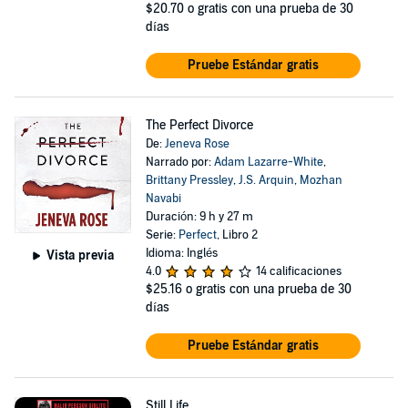
$20.70
o gratis con una prueba de 30
días
Pruebe Estándar gratis
The Perfect Divorce
De:
Jeneva Rose
Narrado por:
Adam Lazarre-White
,
Brittany Pressley
,
J.S. Arquin
,
Mozhan
Navabi
Duración: 9 h y 27 m
Serie:
Perfect
, Libro 2
Idioma: Inglés
Vista previa
4.0
14 calificaciones
$25.16
o gratis con una prueba de 30
días
Pruebe Estándar gratis
Still Life