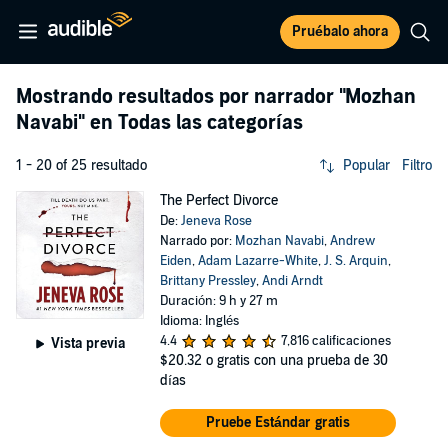
Pruébalo ahora
Mostrando resultados por narrador
"Mozhan
Navabi"
en Todas las categorías
1 - 20 of 25 resultado
Popular
Filtro
The Perfect Divorce
De:
Jeneva Rose
Narrado por:
Mozhan Navabi
,
Andrew
Eiden
,
Adam Lazarre-White
,
J. S. Arquin
,
Brittany Pressley
,
Andi Arndt
Duración: 9 h y 27 m
Idioma: Inglés
4.4
7,816 calificaciones
Vista previa
$20.32
o gratis con una prueba de 30
días
Pruebe Estándar gratis