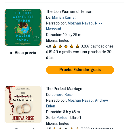
The Lion Women of Tehran
De:
Marjan Kamali
Narrado por:
Mozhan Navabi
,
Nikki
Massoud
Duración: 10 h y 29 m
Idioma: Inglés
4.8
3,837 calificaciones
$19.49
o gratis con una prueba de 30
Vista previa
días
Pruebe Estándar gratis
The Perfect Marriage
De:
Jeneva Rose
Narrado por:
Mozhan Navabi
,
Andrew
Eiden
Duración: 8 h y 48 m
Serie:
Perfect
, Libro 1
Idioma: Inglés