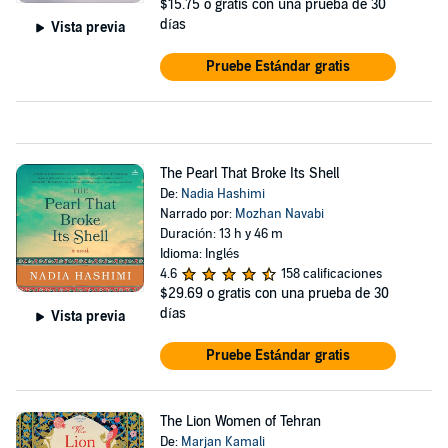
$15.75
o gratis con una prueba de 30
días
Vista previa
Pruebe Estándar gratis
The Pearl That Broke Its Shell
De:
Nadia Hashimi
Narrado por:
Mozhan Navabi
Duración: 13 h y 46 m
Idioma: Inglés
4.6
158 calificaciones
$29.69
o gratis con una prueba de 30
días
Vista previa
Pruebe Estándar gratis
The Lion Women of Tehran
De:
Marjan Kamali