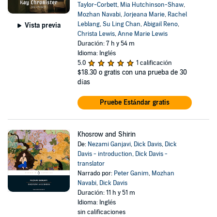
Taylor-Corbett
,
Mia Hutchinson-Shaw
,
Mozhan Navabi
,
Jorjeana Marie
,
Rachel
Leblang
,
Su Ling Chan
,
Abigail Reno
,
Vista previa
Christa Lewis
,
Anne Marie Lewis
Duración: 7 h y 54 m
Idioma: Inglés
5.0
1 calificación
$18.30
o gratis con una prueba de 30
días
Pruebe Estándar gratis
Khosrow and Shirin
De:
Nezami Ganjavi
,
Dick Davis
,
Dick
Davis - introduction
,
Dick Davis -
translator
Narrado por:
Peter Ganim
,
Mozhan
Navabi
,
Dick Davis
Duración: 11 h y 51 m
Idioma: Inglés
sin calificaciones