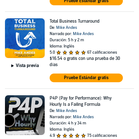
Pruebe Estándar gratis
Total Business Turnaround
De:
Mike Andes
Narrado por:
Mike Andes
Duración: 5 h y 2 m
Idioma: Inglés
5.0
67 calificaciones
$16.54
o gratis con una prueba de 30
días
Vista previa
Pruebe Estándar gratis
P4P (Pay for Performance): Why
Hourly Is a Failing Formula
De:
Mike Andes
Narrado por:
Mike Andes
Duración: 4 h y 34 m
Idioma: Inglés
4.9
75 calificaciones