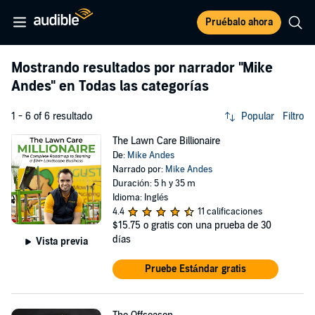
Pruébalo ahora
Mostrando resultados por narrador
"Mike
Andes"
en Todas las categorías
1 - 6 of 6 resultado
Popular
Filtro
The Lawn Care Billionaire
De:
Mike Andes
Narrado por:
Mike Andes
Duración: 5 h y 35 m
Idioma: Inglés
4.4
11 calificaciones
$15.75
o gratis con una prueba de 30
días
Vista previa
Pruebe Estándar gratis