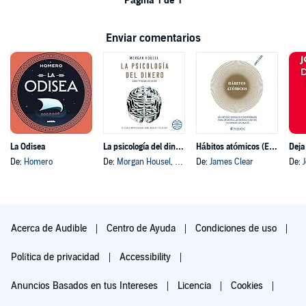
Página 1 de 1
Enviar comentarios
La Odisea
La psicología del dinero
Hábitos atómicos (Español neutro)
Deja
De:
Homero
De:
Morgan Housel
, y otros
De:
James Clear
De:
Acerca de Audible
Centro de Ayuda
Condiciones de uso
Política de privacidad
Accessibility
Anuncios Basados en tus Intereses
Licencia
Cookies