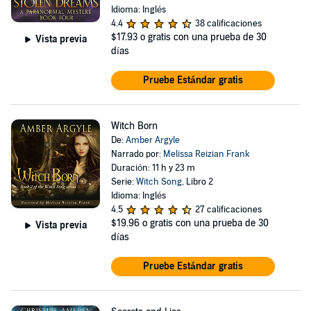
Idioma: Inglés
4.4
38 calificaciones
$17.93
o gratis con una prueba de 30
Vista previa
días
Pruebe Estándar gratis
Witch Born
De:
Amber Argyle
Narrado por:
Melissa Reizian Frank
Duración: 11 h y 23 m
Serie:
Witch Song
, Libro 2
Idioma: Inglés
4.5
27 calificaciones
$19.96
o gratis con una prueba de 30
Vista previa
días
Pruebe Estándar gratis