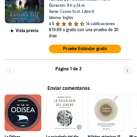
Duración: 9 h y 24 m
Serie:
Cassie Scot
, Libro 6
Idioma: Inglés
4.6
14 calificaciones
$19.89
o gratis con una prueba de 30
Vista previa
días
Pruebe Estándar gratis
Página 1 de 2
Volver a la página anterior
Avanz
Enviar comentarios