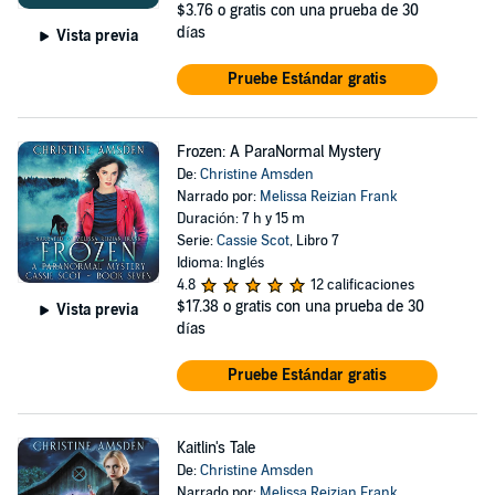
$3.76
o gratis con una prueba de 30
días
Vista previa
Pruebe Estándar gratis
Frozen: A ParaNormal Mystery
De:
Christine Amsden
Narrado por:
Melissa Reizian Frank
Duración: 7 h y 15 m
Serie:
Cassie Scot
, Libro 7
Idioma: Inglés
4.8
12 calificaciones
$17.38
o gratis con una prueba de 30
Vista previa
días
Pruebe Estándar gratis
Kaitlin's Tale
De:
Christine Amsden
Narrado por:
Melissa Reizian Frank