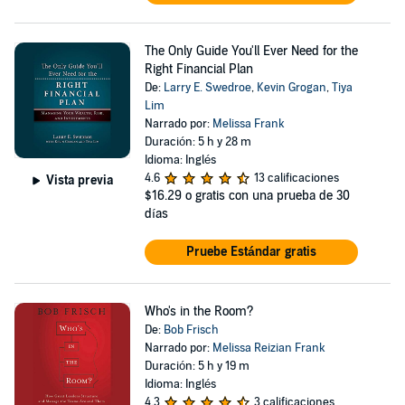
The Only Guide You'll Ever Need for the
Right Financial Plan
De:
Larry E. Swedroe
,
Kevin Grogan
,
Tiya
Lim
Narrado por:
Melissa Frank
Duración: 5 h y 28 m
Idioma: Inglés
4.6
13 calificaciones
Vista previa
$16.29
o gratis con una prueba de 30
días
Pruebe Estándar gratis
Who's in the Room?
De:
Bob Frisch
Narrado por:
Melissa Reizian Frank
Duración: 5 h y 19 m
Idioma: Inglés
4.3
3 calificaciones