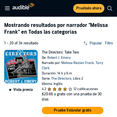
Pruébalo ahora
Mostrando resultados por narrador
"Melissa
Frank"
en Todas las categorías
1 - 20 of 34 resultado
Popular
Filtro
The Directors: Take Two
De:
Robert J. Emery
Narrado por:
Melissa Reizian Frank
,
Torry
Clark
Duración: 14 h y 6 m
Serie:
The Directors
, Libro 2
Idioma: Inglés
4.2
12 calificaciones
Vista previa
$20.66
o gratis con una prueba de 30
días
Pruebe Estándar gratis