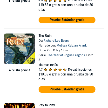
4.6
117 calificaciones
Vista previa
$19.63
o gratis con una prueba de 30
días
Pruebe Estándar gratis
The Ruin
De:
Richard Lee Byers
Narrado por:
Melissa Reizian Frank
Duración: 11 h y 42 m
Serie:
The Year of Rogue Dragons
, Libro
3
Idioma: Inglés
4.7
114 calificaciones
Vista previa
$19.63
o gratis con una prueba de 30
días
Pruebe Estándar gratis
Pay to Play