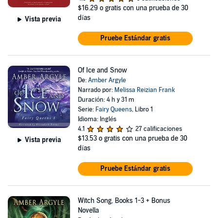
$16.29
o gratis con una prueba de 30
días
Vista previa
Pruebe Estándar gratis
Of Ice and Snow
De:
Amber Argyle
Narrado por:
Melissa Reizian Frank
Duración: 4 h y 31 m
Serie:
Fairy Queens
, Libro 1
Idioma: Inglés
4.1
27 calificaciones
$13.53
o gratis con una prueba de 30
Vista previa
días
Pruebe Estándar gratis
Witch Song, Books 1-3 + Bonus
Novella