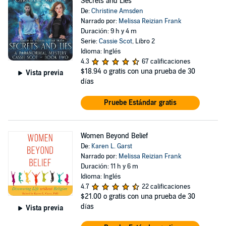
Secrets and Lies
De:
Christine Amsden
Narrado por:
Melissa Reizian Frank
Duración: 9 h y 4 m
Serie:
Cassie Scot
, Libro 2
Idioma: Inglés
4.3
67 calificaciones
$18.94
o gratis con una prueba de 30
Vista previa
días
Pruebe Estándar gratis
Women Beyond Belief
De:
Karen L. Garst
Narrado por:
Melissa Reizian Frank
Duración: 11 h y 6 m
Idioma: Inglés
4.7
22 calificaciones
$21.00
o gratis con una prueba de 30
días
Vista previa