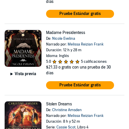
días
Pruebe Estándar gratis
Madame Presidentess
De:
Nicole Evelina
Narrado por:
Melissa Reizian Frank
Duración: 12 h y 28 m
Idioma: Inglés
5.0
5 calificaciones
$21.33
o gratis con una prueba de 30
días
Vista previa
Pruebe Estándar gratis
Stolen Dreams
De:
Christine Amsden
Narrado por:
Melissa Reizian Frank
Duración: 8 h y 52 m
Serie:
Cassie Scot
, Libro 4