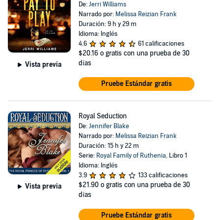
De:
Jerri Williams
Narrado por:
Melissa Reizian Frank
Duración: 9 h y 29 m
Idioma: Inglés
4.6
61 calificaciones
$20.16
o gratis con una prueba de 30
días
Vista previa
Pruebe Estándar gratis
Royal Seduction
De:
Jennifer Blake
Narrado por:
Melissa Reizian Frank
Duración: 15 h y 22 m
Serie:
Royal Family of Ruthenia
, Libro 1
Idioma: Inglés
3.9
133 calificaciones
$21.90
o gratis con una prueba de 30
Vista previa
días
Pruebe Estándar gratis