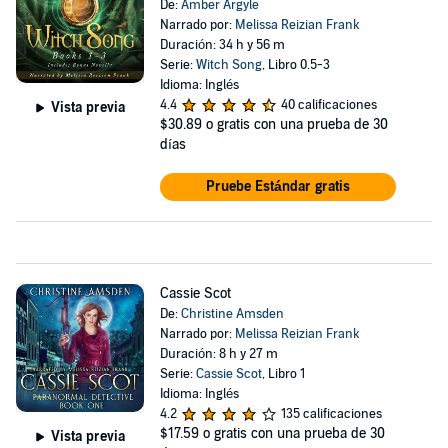
De:
Amber Argyle
Narrado por:
Melissa Reizian Frank
Duración: 34 h y 56 m
Serie:
Witch Song
, Libro 0.5-3
Idioma: Inglés
4.4
40 calificaciones
Vista previa
$30.89
o gratis con una prueba de 30
días
Pruebe Estándar gratis
Cassie Scot
De:
Christine Amsden
Narrado por:
Melissa Reizian Frank
Duración: 8 h y 27 m
Serie:
Cassie Scot
, Libro 1
Idioma: Inglés
4.2
135 calificaciones
$17.59
o gratis con una prueba de 30
Vista previa