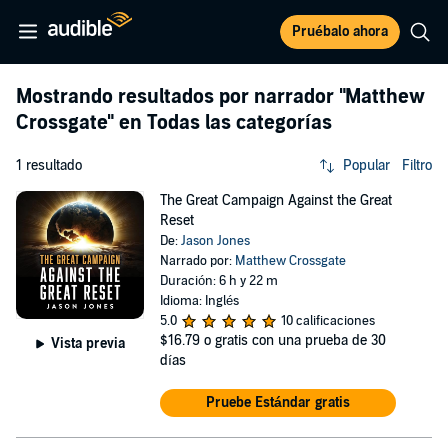
Pruébalo ahora
Mostrando resultados por narrador
"Matthew
Crossgate"
en Todas las categorías
1 resultado
Popular
Filtro
The Great Campaign Against the Great
Reset
De:
Jason Jones
Narrado por:
Matthew Crossgate
Duración: 6 h y 22 m
Idioma: Inglés
5.0
10 calificaciones
$16.79
o gratis con una prueba de 30
Vista previa
días
Pruebe Estándar gratis