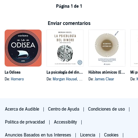
Página 1 de 1
Enviar comentarios
La Odisea
La psicología del dinero
Hábitos atómicos (Español neutro)
Mi p
De:
Homero
De:
Morgan Housel
, y otros
De:
James Clear
De:
Acerca de Audible
Centro de Ayuda
Condiciones de uso
Política de privacidad
Accessibility
Anuncios Basados en tus Intereses
Licencia
Cookies