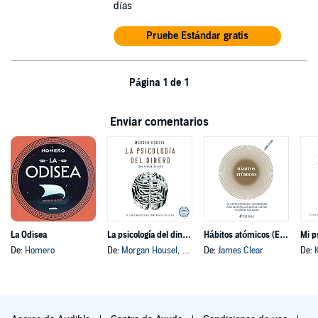
días
Pruebe Estándar gratis
Página 1 de 1
Enviar comentarios
La Odisea
La psicología del dinero
Hábitos atómicos (Español neutro)
Mi p
De:
Homero
De:
Morgan Housel
, y otros
De:
James Clear
De: