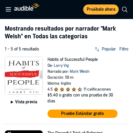
Pruébalo ahora
Mostrando resultados por narrador
"Mark
Welsh"
en Todas las categorías
1 - 5 of 5 resultado
Popular
Filtro
Habits of Successful People
De:
Larry Vig
Narrado por:
Mark Welsh
Duración: 58 m
Idioma: Inglés
4.5
11 calificaciones
$5.40
o gratis con una prueba de 30
días
Vista previa
Pruebe Estándar gratis