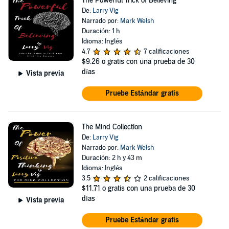
The Powerful Trick of Believing
De:
Larry Vig
Narrado por:
Mark Welsh
Duración: 1 h
Idioma: Inglés
4.7
7 calificaciones
$9.26
o gratis con una prueba de 30
días
Vista previa
Pruebe Estándar gratis
The Mind Collection
De:
Larry Vig
Narrado por:
Mark Welsh
Duración: 2 h y 43 m
Idioma: Inglés
3.5
2 calificaciones
$11.71
o gratis con una prueba de 30
días
Vista previa
Pruebe Estándar gratis