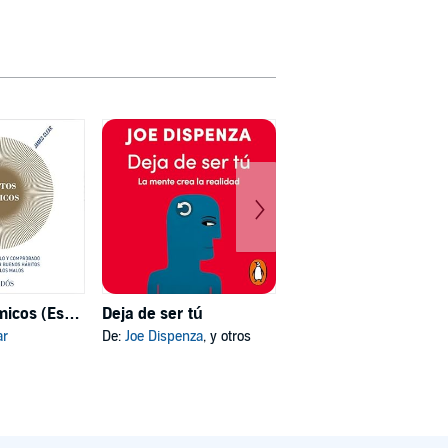
Hábitos atómicos (Español neutro)
Deja de ser tú
Mi psicóloga me dijo
ar
De:
Joe Dispenza
, y otros
De:
Katherine Hoyer
, y otros