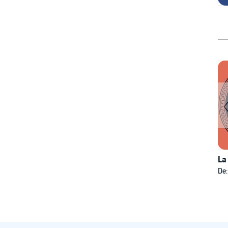
La
De