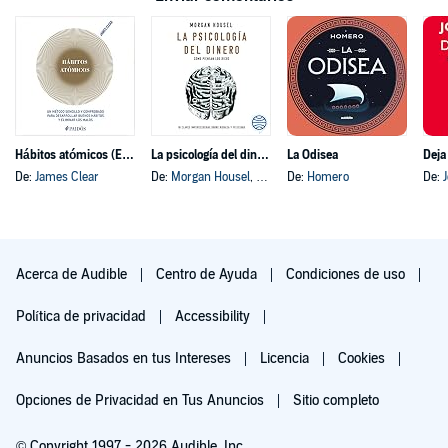
Hábitos atómicos (Español neutro)
La psicología del dinero
La Odisea
Deja
De:
James Clear
De:
Morgan Housel
, y otros
De:
Homero
De:
Acerca de Audible
Centro de Ayuda
Condiciones de uso
Política de privacidad
Accessibility
Anuncios Basados en tus Intereses
Licencia
Cookies
Opciones de Privacidad en Tus Anuncios
Sitio completo
© Copyright 1997 - 2026 Audible, Inc