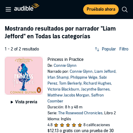
Pruébalo ahora
Mostrando resultados por narrador
"Liam
Jefford"
en Todas las categorías
1 - 2 of 2 resultado
Popular
Filtro
Princess in Practice
De:
Connie Glynn
Narrado por:
Connie Glynn
,
Liam Jefford
,
Irfan Shamji
,
Philippine Velge
,
Sabi
Perez
,
Tom Berkerly
,
Richard Hughes
,
Victoria Blackburn
,
Jacynthe Barnes
,
Matthew Jacobs Morgan
,
Saffron
Coomber
Vista previa
Duración: 8 h y 48 m
Serie:
The Rosewood Chronicles
, Libro 2
Idioma: Inglés
4.8
8 calificaciones
$12.13
o gratis con una prueba de 30