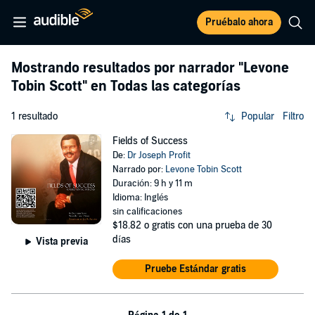
Pruébalo ahora
Mostrando resultados por narrador
"Levone
Tobin Scott"
en Todas las categorías
1 resultado
Popular
Filtro
Fields of Success
De:
Dr Joseph Profit
Narrado por:
Levone Tobin Scott
Duración: 9 h y 11 m
Idioma: Inglés
sin calificaciones
$18.82
o gratis con una prueba de 30
días
Vista previa
Pruebe Estándar gratis