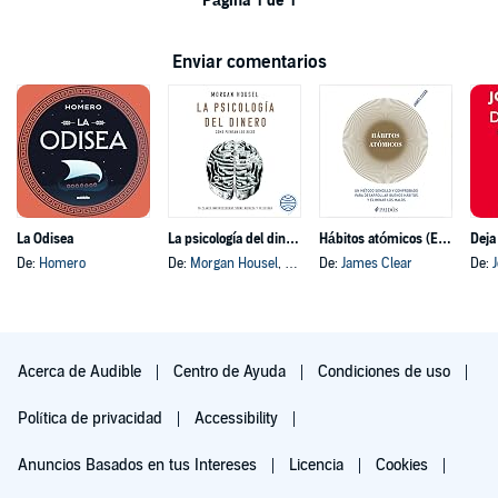
Página 1 de 1
Enviar comentarios
La Odisea
La psicología del dinero
Hábitos atómicos (Español neutro)
Deja
De:
Homero
De:
Morgan Housel
, y otros
De:
James Clear
De:
Acerca de Audible
Centro de Ayuda
Condiciones de uso
Política de privacidad
Accessibility
Anuncios Basados en tus Intereses
Licencia
Cookies