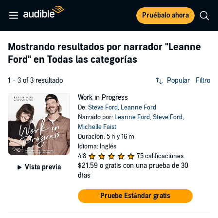
Pruébalo ahora
Mostrando resultados por narrador
"Leanne
Ford"
en Todas las categorías
1 - 3 of 3 resultado
Popular
Filtro
Work in Progress
De:
Steve Ford
,
Leanne Ford
Narrado por:
Leanne Ford
,
Steve Ford
,
Michelle Faist
Duración: 5 h y 16 m
Idioma: Inglés
4.8
75 calificaciones
$21.59
o gratis con una prueba de 30
Vista previa
días
Pruebe Estándar gratis