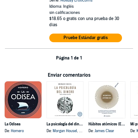
Serie:
Holiday ErotiComs
Idioma: Inglés
sin calificaciones
$18.65
o gratis con una prueba de 30
días
Pruebe Estándar gratis
Página 1 de 1
Enviar comentarios
La Odisea
La psicología del dinero
Hábitos atómicos (Español neutro)
Mi p
De:
Homero
De:
Morgan Housel
, y otros
De:
James Clear
De: