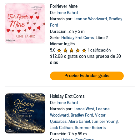
ForNever Mine
De:
Irene Bahrd
Narrado por:
Leanne Woodward
,
Bradley
Ford
Duración: 2 h y 5 m
Serie:
Holiday ErotiComs
, Libro 2
Idioma: Inglés
5.0
1 calificación
$12.68
o gratis con una prueba de 30
días
Pruebe Estándar gratis
Holiday ErotiComs
De:
Irene Bahrd
Narrado por:
Lance West
,
Leanne
Woodward
,
Bradley Ford
,
Victor
Quixabas
,
Alora Daniel
,
Juniper Young
,
Jack Calihan
,
Summer Roberts
Duración: 7 h y 59 m