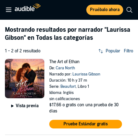
Pruébalo ahora
Mostrando resultados por narrador
"Laurissa
Gibson"
en Todas las categorías
1 - 2 of 2 resultado
Popular
Filtro
The Art of Ethan
De:
Cara North
Narrado por:
Laurissa Gibson
Duración: 10 h y 37 m
Serie:
Beaufort
, Libro 1
Idioma: Inglés
sin calificaciones
$17.66
o gratis con una prueba de 30
Vista previa
días
Pruebe Estándar gratis