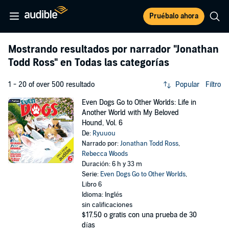
Pruébalo ahora
Mostrando resultados por narrador
"Jonathan
Todd Ross"
en Todas las categorías
1 - 20 of over 500 resultado
Popular
Filtro
Even Dogs Go to Other Worlds: Life in
Another World with My Beloved
Hound, Vol. 6
De:
Ryuuou
Narrado por:
Jonathan Todd Ross
,
Rebecca Woods
Duración: 6 h y 33 m
Serie:
Even Dogs Go to Other Worlds
,
Libro 6
Idioma: Inglés
sin calificaciones
$17.50
o gratis con una prueba de 30
días