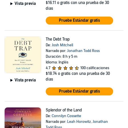
$16.11
o gratis con una prueba de 30
Vista previa
días
Pruebe Estándar gratis
The Debt Trap
De:
Josh Mitchell
Narrado por:
Jonathan Todd Ross
Duración: 8 h y 5 m
Idioma: Inglés
4.7
100 calificaciones
$18.74
o gratis con una prueba de 30
días
Vista previa
Pruebe Estándar gratis
Splendor of the Land
De:
Connilyn Cossette
Narrado por:
Leah Horowitz
,
Jonathan
Todd Ross