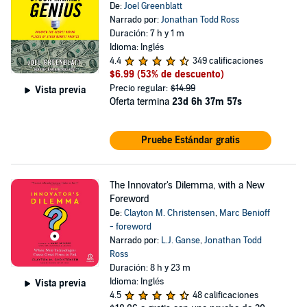
De:
Joel Greenblatt
Narrado por:
Jonathan Todd Ross
Duración: 7 h y 1 m
Idioma: Inglés
4.4
349 calificaciones
$6.99
(53% de descuento)
Precio regular:
$14.99
Vista previa
Oferta termina
23d 6h 37m 57s
Pruebe Estándar gratis
The Innovator's Dilemma, with a New
Foreword
De:
Clayton M. Christensen
,
Marc Benioff
- foreword
Narrado por:
L.J. Ganse
,
Jonathan Todd
Ross
Duración: 8 h y 23 m
Idioma: Inglés
Vista previa
4.5
48 calificaciones