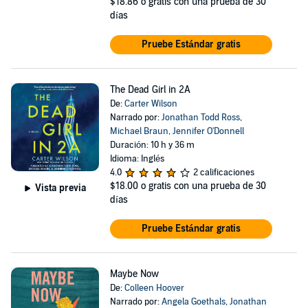
$18.86
o gratis con una prueba de 30
días
Pruebe Estándar gratis
The Dead Girl in 2A
De:
Carter Wilson
Narrado por:
Jonathan Todd Ross
,
Michael Braun
,
Jennifer O'Donnell
Duración: 10 h y 36 m
Idioma: Inglés
4.0
2 calificaciones
$18.00
o gratis con una prueba de 30
Vista previa
días
Pruebe Estándar gratis
Maybe Now
De:
Colleen Hoover
Narrado por:
Angela Goethals
,
Jonathan