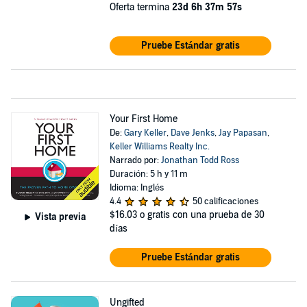
Oferta termina
23d 6h 37m 57s
Pruebe Estándar gratis
Your First Home
De:
Gary Keller
,
Dave Jenks
,
Jay Papasan
,
Keller Williams Realty Inc.
Narrado por:
Jonathan Todd Ross
Duración: 5 h y 11 m
Idioma: Inglés
4.4
50 calificaciones
$16.03
o gratis con una prueba de 30
Vista previa
días
Pruebe Estándar gratis
Ungifted