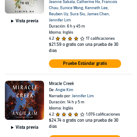
Jeanne Sakata
,
Catherine Ho
,
Francois
Chau
,
Eunice Wong
,
Kenneth Lee
,
Reuben Uy
,
Sura Siu
,
James Chen
,
Jennifer Lim
Vista previa
Duración: 6 h y 45 m
Idioma: Inglés
4.2
17 calificaciones
$21.59
o gratis con una prueba de 30
días
Pruebe Estándar gratis
Miracle Creek
De:
Angie Kim
Narrado por:
Jennifer Lim
Duración: 14 h y 5 m
Idioma: Inglés
4.2
1,076 calificaciones
$24.74
o gratis con una prueba de 30
días
Vista previa