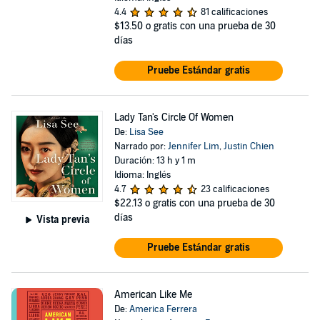
4.4
81 calificaciones
$13.50
o gratis con una prueba de 30
días
Pruebe Estándar gratis
Lady Tan's Circle Of Women
De:
Lisa See
Narrado por:
Jennifer Lim
,
Justin Chien
Duración: 13 h y 1 m
Idioma: Inglés
4.7
23 calificaciones
$22.13
o gratis con una prueba de 30
días
Vista previa
Pruebe Estándar gratis
American Like Me
De:
America Ferrera