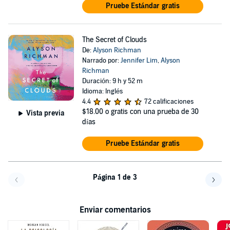
Pruebe Estándar gratis
The Secret of Clouds
De:
Alyson Richman
Narrado por:
Jennifer Lim
,
Alyson
Richman
Duración: 9 h y 52 m
Idioma: Inglés
4.4
72 calificaciones
$18.00
o gratis con una prueba de 30
Vista previa
días
Pruebe Estándar gratis
Página 1 de 3
Volver a la página anterior
Avanz
Enviar comentarios