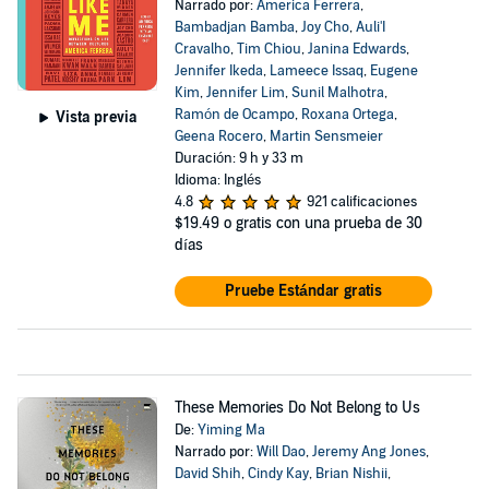
Narrado por:
America Ferrera
,
Bambadjan Bamba
,
Joy Cho
,
Auli'I
Cravalho
,
Tim Chiou
,
Janina Edwards
,
Jennifer Ikeda
,
Lameece Issaq
,
Eugene
Kim
,
Jennifer Lim
,
Sunil Malhotra
,
Ramón de Ocampo
,
Roxana Ortega
,
Vista previa
Geena Rocero
,
Martin Sensmeier
Duración: 9 h y 33 m
Idioma: Inglés
4.8
921 calificaciones
$19.49
o gratis con una prueba de 30
días
Pruebe Estándar gratis
These Memories Do Not Belong to Us
De:
Yiming Ma
Narrado por:
Will Dao
,
Jeremy Ang Jones
,
David Shih
,
Cindy Kay
,
Brian Nishii
,