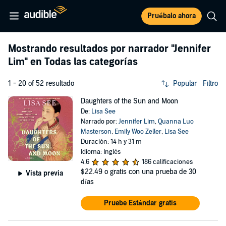
Pruébalo ahora
Mostrando resultados por narrador
"Jennifer
Lim"
en Todas las categorías
1 - 20 of 52 resultado
Popular
Filtro
Daughters of the Sun and Moon
De:
Lisa See
Narrado por:
Jennifer Lim
,
Quanna Luo
Masterson
,
Emily Woo Zeller
,
Lisa See
Duración: 14 h y 31 m
Idioma: Inglés
4.6
186 calificaciones
$22.49
o gratis con una prueba de 30
Vista previa
días
Pruebe Estándar gratis