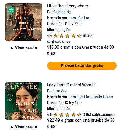
Little Fires Everywhere
De:
Celeste Ng
Narrado por:
Jennifer Lim
Duración: 11 h y 27 m
Idioma: Inglés
4.4
61,300
calificaciones
$18.00
o gratis con una prueba de 30
Vista previa
días
Pruebe Estándar gratis
Lady Tan's Circle of Women
De:
Lisa See
Narrado por:
Jennifer Lim
,
Justin Chien
Duración: 13 h y 15 m
Idioma: Inglés
4.6
3,163 calificaciones
$22.49
o gratis con una prueba de 30
días
Vista previa