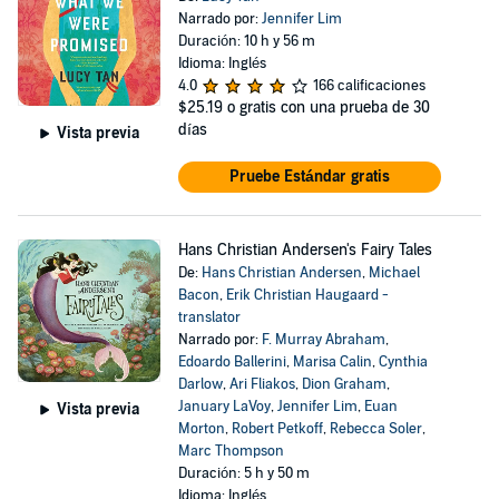
Narrado por:
Jennifer Lim
Duración: 10 h y 56 m
Idioma: Inglés
4.0
166 calificaciones
$25.19
o gratis con una prueba de 30
días
Vista previa
Pruebe Estándar gratis
Hans Christian Andersen's Fairy Tales
De:
Hans Christian Andersen
,
Michael
Bacon
,
Erik Christian Haugaard -
translator
Narrado por:
F. Murray Abraham
,
Edoardo Ballerini
,
Marisa Calin
,
Cynthia
Darlow
,
Ari Fliakos
,
Dion Graham
,
January LaVoy
,
Jennifer Lim
,
Euan
Vista previa
Morton
,
Robert Petkoff
,
Rebecca Soler
,
Marc Thompson
Duración: 5 h y 50 m
Idioma: Inglés