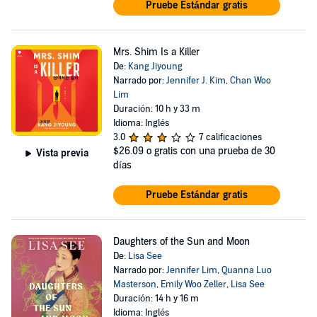
Pruebe Estándar gratis
Mrs. Shim Is a Killer
De:
Kang Jiyoung
Narrado por:
Jennifer J. Kim
,
Chan Woo
Lim
Duración: 10 h y 33 m
Idioma: Inglés
3.0
7 calificaciones
$26.09
o gratis con una prueba de 30
Vista previa
días
Pruebe Estándar gratis
Daughters of the Sun and Moon
De:
Lisa See
Narrado por:
Jennifer Lim
,
Quanna Luo
Masterson
,
Emily Woo Zeller
,
Lisa See
Duración: 14 h y 16 m
Idioma: Inglés