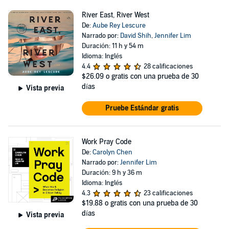
River East, River West
De:
Aube Rey Lescure
Narrado por:
David Shih
,
Jennifer Lim
Duración: 11 h y 54 m
Idioma: Inglés
4.4
28 calificaciones
$26.09
o gratis con una prueba de 30
días
Vista previa
Pruebe Estándar gratis
Work Pray Code
De:
Carolyn Chen
Narrado por:
Jennifer Lim
Duración: 9 h y 36 m
Idioma: Inglés
4.3
23 calificaciones
$19.88
o gratis con una prueba de 30
días
Vista previa