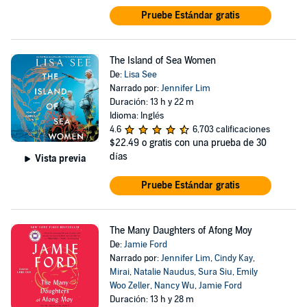
Pruebe Estándar gratis
The Island of Sea Women
De:
Lisa See
Narrado por:
Jennifer Lim
Duración: 13 h y 22 m
Idioma: Inglés
4.6
6,703 calificaciones
$22.49
o gratis con una prueba de 30
días
Vista previa
Pruebe Estándar gratis
The Many Daughters of Afong Moy
De:
Jamie Ford
Narrado por:
Jennifer Lim
,
Cindy Kay
,
Mirai
,
Natalie Naudus
,
Sura Siu
,
Emily
Woo Zeller
,
Nancy Wu
,
Jamie Ford
Duración: 13 h y 28 m