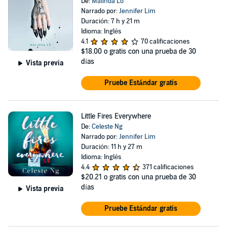
De:
Malinda Lo
Narrado por:
Jennifer Lim
Duración: 7 h y 21 m
Idioma: Inglés
4.1
70 calificaciones
$18.00
o gratis con una prueba de 30
días
Vista previa
Pruebe Estándar gratis
Little Fires Everywhere
De:
Celeste Ng
Narrado por:
Jennifer Lim
Duración: 11 h y 27 m
Idioma: Inglés
4.4
371 calificaciones
$20.21
o gratis con una prueba de 30
días
Vista previa
Pruebe Estándar gratis