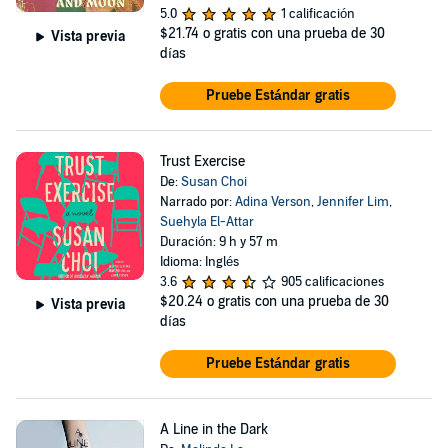
5.0
1 calificación
$21.74
o gratis con una prueba de 30
Vista previa
días
Pruebe Estándar gratis
Trust Exercise
De:
Susan Choi
Narrado por:
Adina Verson
,
Jennifer Lim
,
Suehyla El-Attar
Duración: 9 h y 57 m
Idioma: Inglés
3.6
905 calificaciones
$20.24
o gratis con una prueba de 30
Vista previa
días
Pruebe Estándar gratis
A Line in the Dark