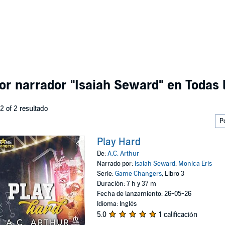
por narrador
"Isaiah Seward"
en Todas 
 2 of 2 resultado
Play Hard
De:
A.C. Arthur
Narrado por:
Isaiah Seward
,
Monica Eris
Serie:
Game Changers
, Libro 3
Duración: 7 h y 37 m
Fecha de lanzamiento: 26-05-26
Idioma: Inglés
5.0
1 calificación