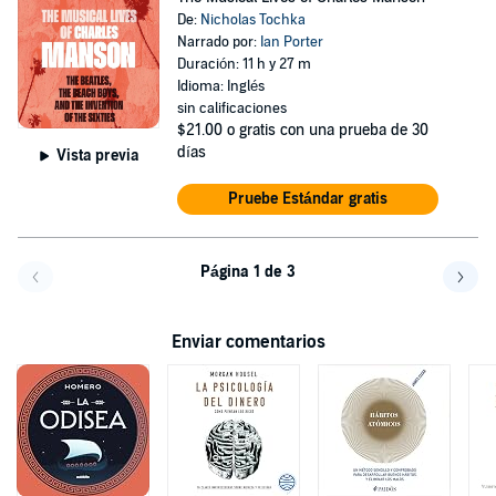
De:
Nicholas Tochka
Narrado por:
Ian Porter
Duración: 11 h y 27 m
Idioma: Inglés
sin calificaciones
$21.00
o gratis con una prueba de 30
días
Vista previa
Pruebe Estándar gratis
Página 1 de 3
Volver a la página anterior
Avanz
Enviar comentarios