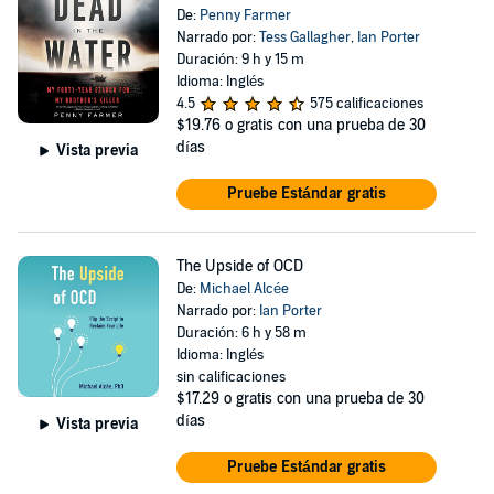
De:
Penny Farmer
Narrado por:
Tess Gallagher
,
Ian Porter
Duración: 9 h y 15 m
Idioma: Inglés
4.5
575 calificaciones
$19.76
o gratis con una prueba de 30
días
Vista previa
Pruebe Estándar gratis
The Upside of OCD
De:
Michael Alcée
Narrado por:
Ian Porter
Duración: 6 h y 58 m
Idioma: Inglés
sin calificaciones
$17.29
o gratis con una prueba de 30
días
Vista previa
Pruebe Estándar gratis