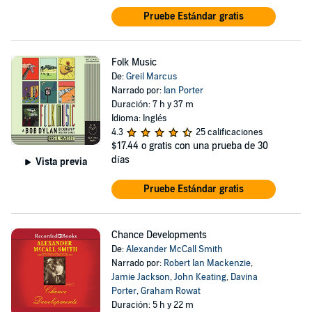
Pruebe Estándar gratis
Folk Music
De:
Greil Marcus
Narrado por:
Ian Porter
Duración: 7 h y 37 m
Idioma: Inglés
4.3
25 calificaciones
$17.44
o gratis con una prueba de 30
días
Vista previa
Pruebe Estándar gratis
Chance Developments
De:
Alexander McCall Smith
Narrado por:
Robert Ian Mackenzie
,
Jamie Jackson
,
John Keating
,
Davina
Porter
,
Graham Rowat
Duración: 5 h y 22 m