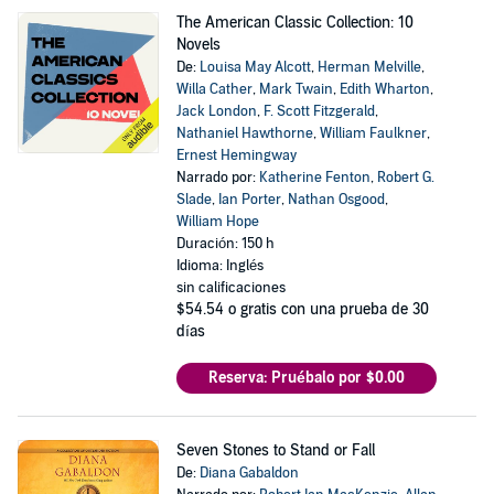
The American Classic Collection: 10
Novels
De:
Louisa May Alcott
,
Herman Melville
,
Willa Cather
,
Mark Twain
,
Edith Wharton
,
Jack London
,
F. Scott Fitzgerald
,
Nathaniel Hawthorne
,
William Faulkner
,
Ernest Hemingway
Narrado por:
Katherine Fenton
,
Robert G.
Slade
,
Ian Porter
,
Nathan Osgood
,
William Hope
Duración: 150 h
Idioma: Inglés
sin calificaciones
$54.54
o gratis con una prueba de 30
días
Reserva: Pruébalo por $0.00
Seven Stones to Stand or Fall
De:
Diana Gabaldon