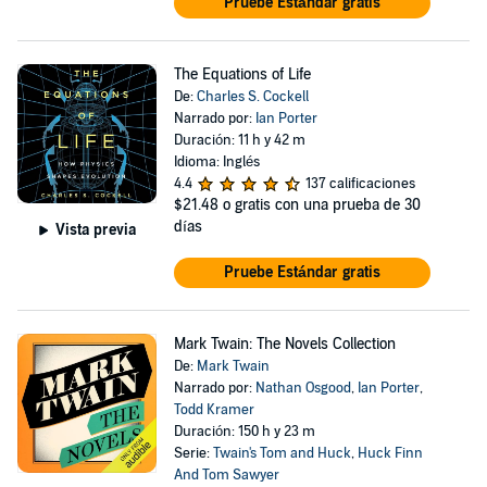
Pruebe Estándar gratis
The Equations of Life
De:
Charles S. Cockell
Narrado por:
Ian Porter
Duración: 11 h y 42 m
Idioma: Inglés
4.4
137 calificaciones
$21.48
o gratis con una prueba de 30
días
Vista previa
Pruebe Estándar gratis
Mark Twain: The Novels Collection
De:
Mark Twain
Narrado por:
Nathan Osgood
,
Ian Porter
,
Todd Kramer
Duración: 150 h y 23 m
Serie:
Twain's Tom and Huck
,
Huck Finn
And Tom Sawyer