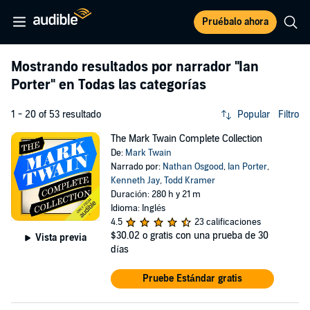
Pruébalo ahora
Mostrando resultados por narrador
"Ian
Porter"
en Todas las categorías
1 - 20 of 53 resultado
Popular
Filtro
The Mark Twain Complete Collection
De:
Mark Twain
Narrado por:
Nathan Osgood
,
Ian Porter
,
Kenneth Jay
,
Todd Kramer
Duración: 280 h y 21 m
Idioma: Inglés
4.5
23 calificaciones
$30.02
o gratis con una prueba de 30
Vista previa
días
Pruebe Estándar gratis