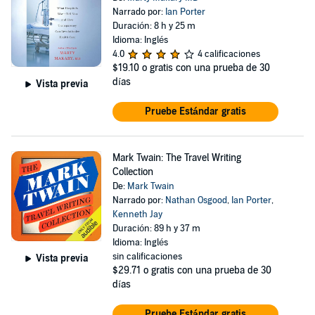
Narrado por:
Ian Porter
Duración: 8 h y 25 m
Idioma: Inglés
4.0
4 calificaciones
$19.10
o gratis con una prueba de 30
días
Vista previa
Pruebe Estándar gratis
Mark Twain: The Travel Writing
Collection
De:
Mark Twain
Narrado por:
Nathan Osgood
,
Ian Porter
,
Kenneth Jay
Duración: 89 h y 37 m
Idioma: Inglés
sin calificaciones
Vista previa
$29.71
o gratis con una prueba de 30
días
Pruebe Estándar gratis