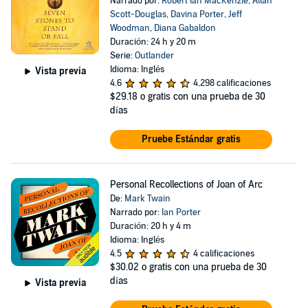
Narrado por:
Robert Ian MacKenzie
,
Allan
Scott-Douglas
,
Davina Porter
,
Jeff
Woodman
,
Diana Gabaldon
Duración: 24 h y 20 m
Serie:
Outlander
Idioma: Inglés
Vista previa
4.6
4,298 calificaciones
$29.18
o gratis con una prueba de 30
días
Pruebe Estándar gratis
Personal Recollections of Joan of Arc
De:
Mark Twain
Narrado por:
Ian Porter
Duración: 20 h y 4 m
Idioma: Inglés
4.5
4 calificaciones
$30.02
o gratis con una prueba de 30
días
Vista previa