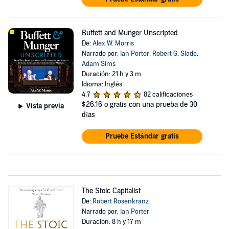
Buffett and Munger Unscripted
De:
Alex W. Morris
Narrado por:
Ian Porter
,
Robert G. Slade
,
Adam Sims
Duración: 21 h y 3 m
Idioma: Inglés
4.7
82 calificaciones
$26.16
o gratis con una prueba de 30
Vista previa
días
Pruebe Estándar gratis
The Stoic Capitalist
De:
Robert Rosenkranz
Narrado por:
Ian Porter
Duración: 8 h y 17 m