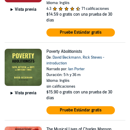
Idioma: Inglés
4.3
71 calificaciones
Vista previa
$14.59
o gratis con una prueba de 30
días
Pruebe Estándar gratis
Poverty Abolitionists
De:
David Beckmann
,
Rick Steves -
introduction
Narrado por:
Ian Porter
Duración: 5 h y 36 m
Idioma: Inglés
sin calificaciones
$15.90
o gratis con una prueba de 30
Vista previa
días
Pruebe Estándar gratis
The Musical Lives of Charles Manson