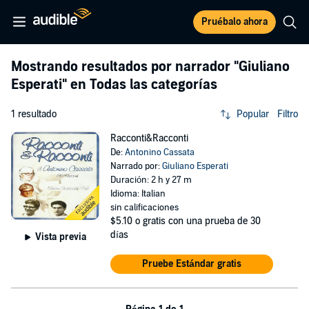
Pruébalo ahora
Mostrando resultados por narrador
"Giuliano
Esperati"
en Todas las categorías
1 resultado
Popular
Filtro
Racconti&Racconti
De:
Antonino Cassata
Narrado por:
Giuliano Esperati
Duración: 2 h y 27 m
Idioma: Italian
sin calificaciones
$5.10
o gratis con una prueba de 30
días
Vista previa
Pruebe Estándar gratis