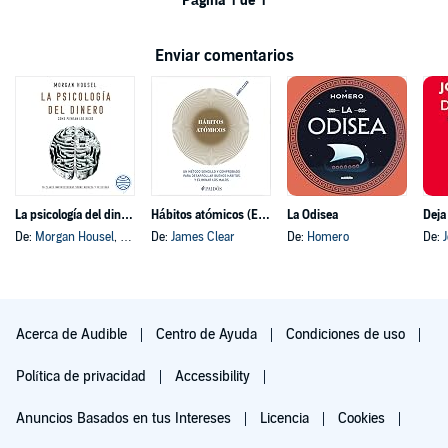
Página 1 de 1
Enviar comentarios
La psicología del dinero
Hábitos atómicos (Español neutro)
La Odisea
Deja
De:
Morgan Housel
, y otros
De:
James Clear
De:
Homero
De:
Acerca de Audible
Centro de Ayuda
Condiciones de uso
Política de privacidad
Accessibility
Anuncios Basados en tus Intereses
Licencia
Cookies