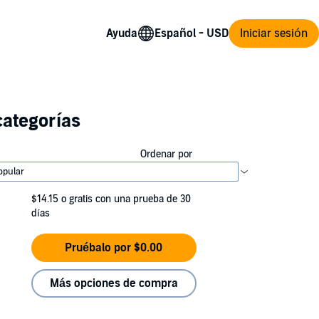
Ayuda
Iniciar sesión
categorías
Ordenar por
$14.15
o gratis con una prueba de 30
días
Pruébalo por $0.00
Más opciones de compra