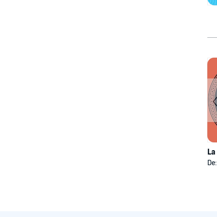
La
De