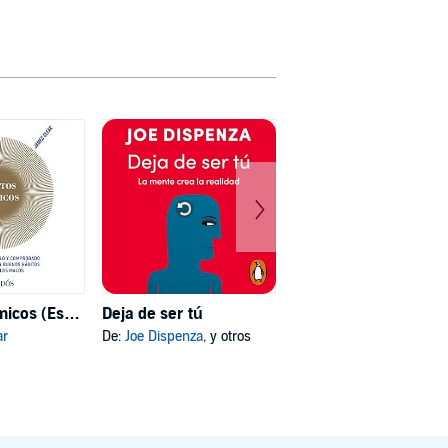
Hábitos atómicos (Español neutro)
Deja de ser tú
Mi psicóloga me dijo
ar
De:
Joe Dispenza
, y otros
De:
Katherine Hoyer
, y otros