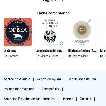
Página 1 de 1
Enviar comentarios
La Odisea
La psicología del dinero
Hábitos atómicos (Español neutro)
Mi p
De:
Homero
De:
Morgan Housel
, y otros
De:
James Clear
De:
Acerca de Audible
Centro de Ayuda
Condiciones de uso
Política de privacidad
Accessibility
Anuncios Basados en tus Intereses
Licencia
Cookies