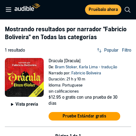
Pruébalo ahora
Mostrando resultados por narrador
"Fabricio
Boliveira"
en Todas las categorías
1 resultado
Popular
Filtro
Drácula [Dracula]
De:
Bram Stoker
,
Karla Lima - tradução
Narrado por:
Fabricio Boliveira
Duración: 21 h y 10 m
Idioma: Portuguese
sin calificaciones
$12.95
o gratis con una prueba de 30
días
Vista previa
Pruebe Estándar gratis