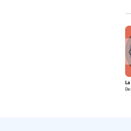
La
De