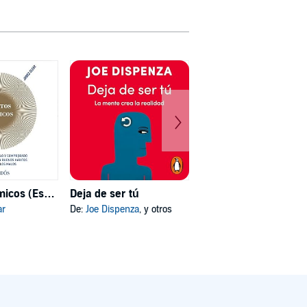
Hábitos atómicos (Español neutro)
Deja de ser tú
Mi psicóloga me dijo
ar
De:
Joe Dispenza
, y otros
De:
Katherine Hoyer
, y otros