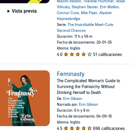
Maxim Reston
,
Therese Plummer
,
Jesse
Vilinsky
,
Stephen Dexter
,
Erin Mallon
,
Vista previa
Connor Crais
,
Allie Piper
,
Alastair
Haynesbridge
Serie:
The Improbable Meet-Cute:
Second Chances
Duración: 11 h y 59 m
Fecha de lanzamiento: 20-01-26
Idioma: Inglés
4.0
51 calificaciones
Feminasty
The Complicated Woman's Guide to
Surviving the Patriarchy Without
Drinking Herself to Death
De:
Erin Gibson
Narrado por:
Erin Gibson
Duración: 6 h y 9 m
Fecha de lanzamiento: 04-09-18
Idioma: Inglés
4.5
696 calificaciones